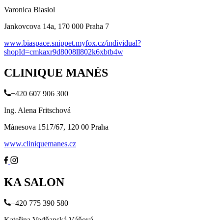
Varonica Biasiol
Jankovcova 14a, 170 000 Praha 7
www.biaspace.snippet.myfox.cz/individual?
shopId=cmkaxr9d8008ll802k6xbtb4w
CLINIQUE MANÉS
+420 607 906 300
Ing. Alena Fritschová
Mánesova 1517/67, 120 00 Praha
www.cliniquemanes.cz
KA SALON
+420 775 390 580
Kateřina Vodňanská Váňová