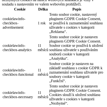
souladu s nastavením ve vašem webovém prohlížeči.
Cookie
Délka
Popis
Tento soubor cookie, nastavený
cookielawinfo-
pluginem GDPR Cookie Consent,
checkbox-
1 rok
se používá k zaznamenání souhlasu
advertisement
uživatele s cookies v kategorii
„Reklama“.
Tento soubor cookie je nastaven
pluginem GDPR Cookie Consent.
cookielawinfo-
11
Soubor cookie se používá k uložení
checkbox-analytics
měsíců
souhlasu uživatele s používáním
souborů cookie v kategorii
„Analytika“.
Soubor cookie je nastaven na
základě souhlasu s cookie GDPR k
cookielawinfo-
11
zaznamenání souhlasu uživatele pro
checkbox-functional
měsíců
soubory cookie v kategorii
„Funkční“.
Tento soubor cookie je nastaven
pluginem GDPR Cookie Consent.
cookielawinfo-
11
Cookies slouží k uložení souhlasu
checkbox-necessary
měsíců
uživatele s cookies v kategorii
„Nezbytné“.