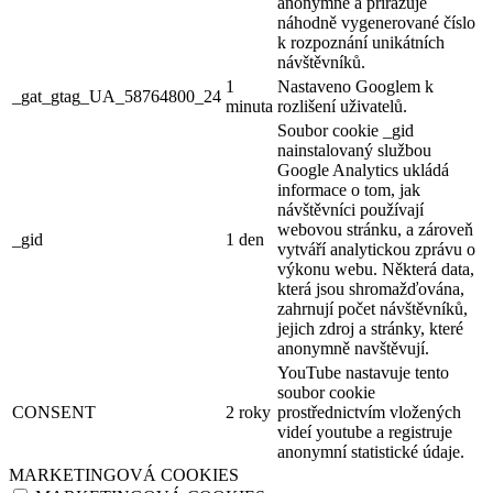
anonymně a přiřazuje
náhodně vygenerované číslo
k rozpoznání unikátních
návštěvníků.
1
Nastaveno Googlem k
_gat_gtag_UA_58764800_24
minuta
rozlišení uživatelů.
Soubor cookie _gid
nainstalovaný službou
Google Analytics ukládá
informace o tom, jak
návštěvníci používají
webovou stránku, a zároveň
_gid
1 den
vytváří analytickou zprávu o
výkonu webu. Některá data,
která jsou shromažďována,
zahrnují počet návštěvníků,
jejich zdroj a stránky, které
anonymně navštěvují.
YouTube nastavuje tento
soubor cookie
CONSENT
2 roky
prostřednictvím vložených
videí youtube a registruje
anonymní statistické údaje.
MARKETINGOVÁ COOKIES