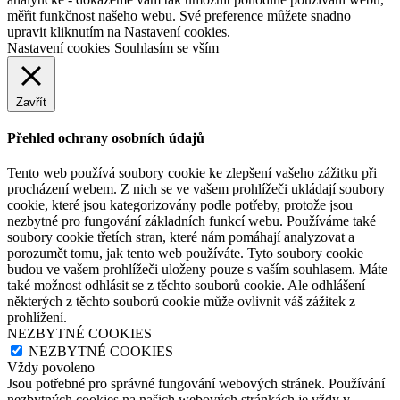
měřit funkčnost našeho webu. Své preference můžete snadno
upravit kliknutím na Nastavení cookies.
Nastavení cookies
Souhlasím se vším
Zavřít
Přehled ochrany osobních údajů
Tento web používá soubory cookie ke zlepšení vašeho zážitku při
procházení webem. Z nich se ve vašem prohlížeči ukládají soubory
cookie, které jsou kategorizovány podle potřeby, protože jsou
nezbytné pro fungování základních funkcí webu. Používáme také
soubory cookie třetích stran, které nám pomáhají analyzovat a
porozumět tomu, jak tento web používáte. Tyto soubory cookie
budou ve vašem prohlížeči uloženy pouze s vaším souhlasem. Máte
také možnost odhlásit se z těchto souborů cookie. Ale odhlášení
některých z těchto souborů cookie může ovlivnit váš zážitek z
prohlížení.
NEZBYTNÉ COOKIES
NEZBYTNÉ COOKIES
Vždy povoleno
Jsou potřebné pro správné fungování webových stránek. Používání
nezbytných cookies na našich webových stránkách je vždy v