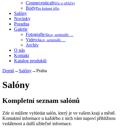
Cosmeceutical
Péče o obličej
Body
Pro krásné tělo
Salóny
Novinky
Poradna
Galerie
Fotografie
Akce, semináře …
Video
Akce, semináře …
Archiv
O nás
Kontakt
Katalog produktů
Domů
→
Salóny
→
Praha
Salóny
Kompletní seznam salónů
Zde si můžete vyhledat salón, který je ve vašem kraji a městě.
Kontaktní informace u každého z nich vám napoví přibližnou
vzdálenost a další užitečné informace.