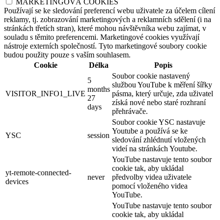
MARKETINGOVÁ COOKIES
Používají se ke sledování preferencí webu uživatele za účelem cílení
reklamy, tj. zobrazování marketingových a reklamních sdělení (i na
stránkách třetích stran), které mohou návštěvníka webu zajímat, v
souladu s těmito preferencemi. Marketingové cookies využívají
nástroje externích společností. Tyto marketingové soubory cookie
budou použity pouze s vaším souhlasem.
Cookie
Délka
Popis
Soubor cookie nastavený
5
službou YouTube k měření šířky
months
VISITOR_INFO1_LIVE
pásma, který určuje, zda uživatel
27
získá nové nebo staré rozhraní
days
přehrávače.
Soubor cookie YSC nastavuje
Youtube a používá se ke
YSC
session
sledování zhlédnutí vložených
videí na stránkách Youtube.
YouTube nastavuje tento soubor
cookie tak, aby ukládal
yt-remote-connected-
never
předvolby videa uživatele
devices
pomocí vloženého videa
YouTube.
YouTube nastavuje tento soubor
cookie tak, aby ukládal