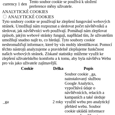
Tento soubor cookie se používá k uložení
currency
1 den
preference měny uživatele.
ANALYTICKÉ COOKIES
ANALYTICKÉ COOKIES
Tyto soubory cookie se používají ke zlepšení fungování webových
stránek. Umožňují nám rozpoznat a sledovat počet návštěvníků a
sledovat, jak návštěvníci web používají. Pomáhají nám zlepšovat
způsob, jakým webové stránky fungují, například tím, že uživatelům
umožňují snadno najít to, co hledají. Tyto soubory cookie
neshromažďují informace, které by vás mohly identifikovat. Pomocí
těchto nástrojů analyzujeme a pravidelně zlepšujeme funkčnost
našich webových stránek. Získané statistiky můžeme využít ke
zlepšení uživatelského komfortu a k tomu, aby byla návštěva Webu
pro vás jako uživatele zajímavější.
Cookie
Délka
Popis
Soubor cookie _ga,
nainstalovaný službou
Google Analytics,
vypočítává údaje o
návštěvnících, relacích a
kampaních a také sleduje
_ga
2 roky
využití webu pro analytický
přehled webu. Soubor
cookie ukládá informace