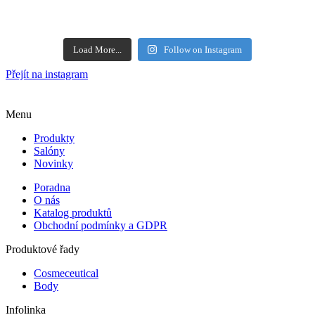
Load More...
Follow on Instagram
Přejít na instagram
Menu
Produkty
Salóny
Novinky
Poradna
O nás
Katalog produktů
Obchodní podmínky a GDPR
Produktové řady
Cosmeceutical
Body
Infolinka