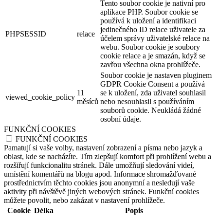
Tento soubor cookie je nativní pro
aplikace PHP. Soubor cookie se
používá k uložení a identifikaci
jedinečného ID relace uživatele za
PHPSESSID
relace
účelem správy uživatelské relace na
webu. Soubor cookie je soubory
cookie relace a je smazán, když se
zavřou všechna okna prohlížeče.
Soubor cookie je nastaven pluginem
GDPR Cookie Consent a používá
11
se k uložení, zda uživatel souhlasil
viewed_cookie_policy
měsíců
nebo nesouhlasil s používáním
souborů cookie. Neukládá žádné
osobní údaje.
FUNKČNÍ COOKIES
FUNKČNÍ COOKIES
Pamatují si vaše volby, nastavení zobrazení a písma nebo jazyk a
oblast, kde se nacházíte. Tím zlepšují komfort při prohlížení webu a
rozšiřují funkcionalitu stránek. Dále umožňují sledování videí,
umístění komentářů na blogu apod. Informace shromažďované
prostřednictvím těchto cookies jsou anonymní a nesledují vaše
aktivity při návštěvě jiných webových stránek. Funkční cookies
můžete povolit, nebo zakázat v nastavení prohlížeče.
Cookie
Délka
Popis