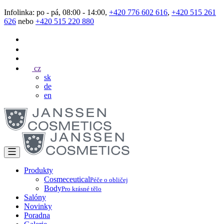
Infolinka: po - pá, 08:00 - 14:00,
+420 776 602 616
,
+420 515 261
626
nebo
+420 515 220 880
cz
sk
de
en
Produkty
Cosmeceutical
Péče o obličej
Body
Pro krásné tělo
Salóny
Novinky
Poradna