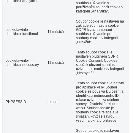
checkbox-analytics
souhlasu uživatele s
používáním souborů cookie v
kategorii „Analytika“.
Soubor cookie je nastaven na
základě souhlasu s cookie
cookielawinfo-
GDPR k zaznamenání
11 měsíců
checkbox-functional
souhlasu uživatele pro
soubory cookie v kategorii
„Funkční“.
Tento soubor cookie je
nastaven pluginem GDPR
cookielawinfo-
Cookie Consent. Cookies
11 měsíců
checkbox-necessary
slouží k uložení souhlasu
uživatele s cookies v kategorii
„Nezbytné“.
Tento soubor cookie je nativní
pro aplikace PHP. Soubor
cookie se používá k uložení a
identifikaci jedinečného ID
relace uživatele za účelem
PHPSESSID
relace
správy uživatelské relace na
webu. Soubor cookie je
soubory cookie relace a je
smazán, když se zavřou
všechna okna prohlížeče.
Soubor cookie je nastaven