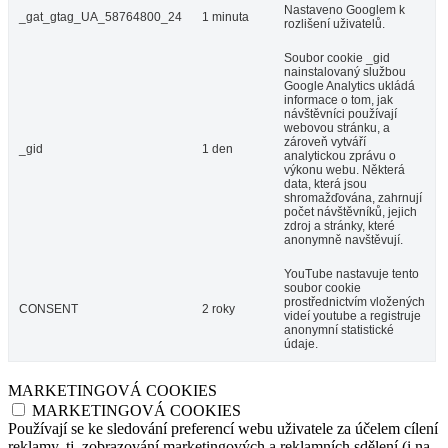
Nastaveno Googlem k
_gat_gtag_UA_58764800_24
1 minuta
rozlišení uživatelů.
Soubor cookie _gid
nainstalovaný službou
Google Analytics ukládá
informace o tom, jak
návštěvníci používají
webovou stránku, a
zároveň vytváří
_gid
1 den
analytickou zprávu o
výkonu webu. Některá
data, která jsou
shromažďována, zahrnují
počet návštěvníků, jejich
zdroj a stránky, které
anonymně navštěvují.
YouTube nastavuje tento
soubor cookie
prostřednictvím vložených
CONSENT
2 roky
videí youtube a registruje
anonymní statistické
údaje.
MARKETINGOVÁ COOKIES
MARKETINGOVÁ COOKIES
Používají se ke sledování preferencí webu uživatele za účelem cílení
reklamy, tj. zobrazování marketingových a reklamních sdělení (i na