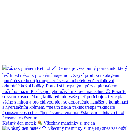
Krásný den matek
Všechny maminky si (nejen