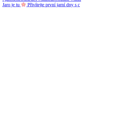
Jaro je tu
Přivítejte první jarní dny s c