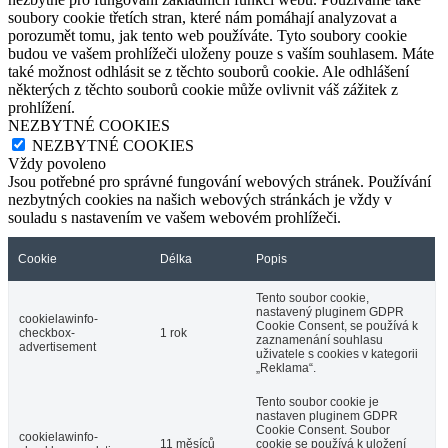
soubory cookie třetích stran, které nám pomáhají analyzovat a
porozumět tomu, jak tento web používáte. Tyto soubory cookie
budou ve vašem prohlížeči uloženy pouze s vaším souhlasem. Máte
také možnost odhlásit se z těchto souborů cookie. Ale odhlášení
některých z těchto souborů cookie může ovlivnit váš zážitek z
prohlížení.
NEZBYTNÉ COOKIES
NEZBYTNÉ COOKIES
Vždy povoleno
Jsou potřebné pro správné fungování webových stránek. Používání
nezbytných cookies na našich webových stránkách je vždy v
souladu s nastavením ve vašem webovém prohlížeči.
Cookie
Délka
Popis
Tento soubor cookie,
nastavený pluginem GDPR
cookielawinfo-
Cookie Consent, se používá k
checkbox-
1 rok
zaznamenání souhlasu
advertisement
uživatele s cookies v kategorii
„Reklama“.
Tento soubor cookie je
nastaven pluginem GDPR
Cookie Consent. Soubor
cookielawinfo-
11 měsíců
cookie se používá k uložení