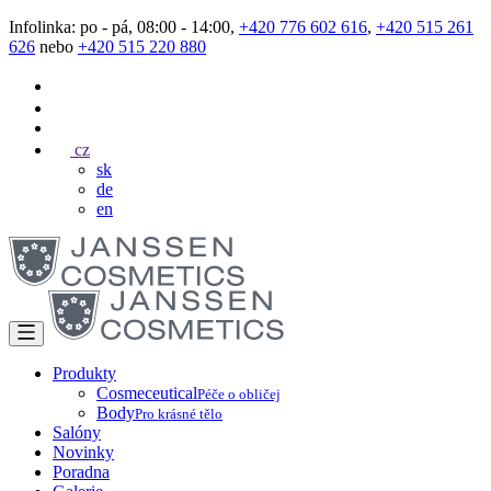
Infolinka: po - pá, 08:00 - 14:00,
+420 776 602 616
,
+420 515 261
626
nebo
+420 515 220 880
cz
sk
de
en
Produkty
Cosmeceutical
Péče o obličej
Body
Pro krásné tělo
Salóny
Novinky
Poradna