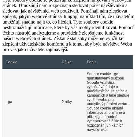
stránek. Umožňují nám rozpoznat a sledovat počet návštěvníků a
sledovat, jak návštěvníci web používají. Pomáhají nám zlepšovat
způsob, jakým webové stránky fungují, například tím, že uživatelům
umožňují snadno najít to, co hledají. Tyto soubory cookie
neshromažďují informace, které by vás mohly identifikovat. Pomocí
těchto nástrojů analyzujeme a pravidelně zlepšujeme funkčnost
našich webových stránek. Získané statistiky můžeme využít ke
zlepšení uživatelského komfortu a k tomu, aby byla návštěva Webu
pro vás jako uživatele zajímavější.
Cookie
Délka
Popis
Soubor cookie _ga,
nainstalovaný službou
Google Analytics,
vypočítává údaje o
návštěvnících, relacích a
kampaních a také sleduje
využití webu pro
_ga
2 roky
analytický přehled webu.
Soubor cookie ukládá
informace anonymně a
přiřazuje náhodně
vygenerované číslo k
rozpoznání unikátních
návštěvníků.