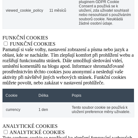
pluginem GDPR Cookie
Consent a používá se k
viewed_cookie_policy
11 měsíců
uložení, zda uživatel souhlasil
nebo nesouhlasil s používáním
souborů cookie. Neukládá
žádné osobní údaje.
FUNKČNÍ COOKIES
FUNKČNÍ COOKIES
Pamatují si vaše volby, nastavení zobrazení a písma nebo jazyk a
oblast, kde se nacházíte. Tím zlepšují komfort při prohlížení webu a
rozšiřují funkcionalitu stránek. Dále umožňují sledování videí,
umístění komentářů na blogu apod. Informace shromažďované
prostřednictvím těchto cookies jsou anonymní a nesledují vaše
aktivity při návštěvě jiných webových stránek. Funkční cookies
můžete povolit, nebo zakázat v nastavení prohlížeče.
Cookie
Délka
Popis
Tento soubor cookie se používá k
currency
1 den
uložení preference měny uživatele.
ANALYTICKÉ COOKIES
ANALYTICKÉ COOKIES
Tyto soubory cookie se používají ke zlepšení fungování webových