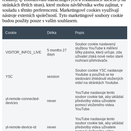
stránkách třetích stran), které mohou návštěvníka webu zajímat, v
souladu s těmito preferencemi. Marketingové cookies využívají
nástroje externích společností. Tyto marketingové soubory cookie
budou použity pouze s vaším souhlasem.
Cookie
Délka
Popis
Soubor cookie nastavený
službou YouTube k měření
5 months 27
VISITOR_INFO1_LIVE
šířky pásma, který určuje, zda
days
uživatel získá nové nebo staré
rozhraní přehrávače.
Soubor cookie YSC nastavuje
Youtube a používá se ke
YSC
session
sledování zhlédnutí vložených
videí na stránkách Youtube.
YouTube nastavuje tento
soubor cookie tak, aby ukládal
yt-remote-connected-
never
předvolby videa uživatele
devices
pomocí vloženého videa
YouTube.
YouTube nastavuje tento
soubor cookie tak, aby ukládal
yt-remote-device-id
never
předvolby videa uživatele