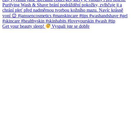
Get your beauty sleep!
Vyspali jste se dobře