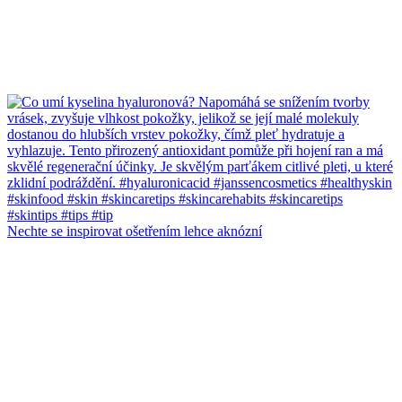
Nechte se inspirovat ošetřením lehce aknózní