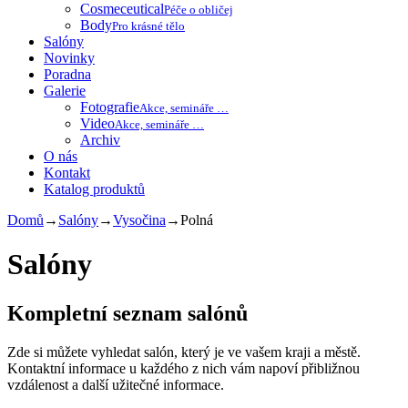
Cosmeceutical
Péče o obličej
Body
Pro krásné tělo
Salóny
Novinky
Poradna
Galerie
Fotografie
Akce, semináře …
Video
Akce, semináře …
Archiv
O nás
Kontakt
Katalog produktů
Domů
→
Salóny
→
Vysočina
→
Polná
Salóny
Kompletní seznam salónů
Zde si můžete vyhledat salón, který je ve vašem kraji a městě.
Kontaktní informace u každého z nich vám napoví přibližnou
vzdálenost a další užitečné informace.