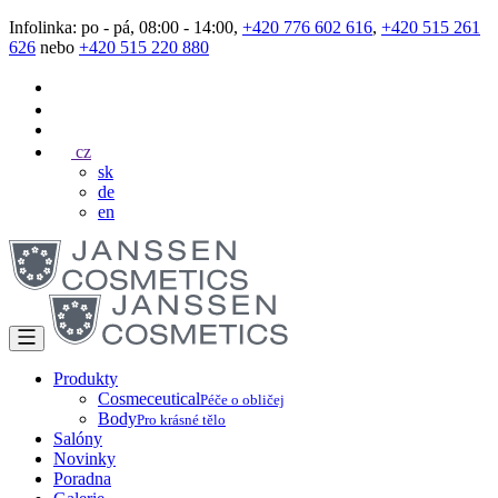
Infolinka: po - pá, 08:00 - 14:00,
+420 776 602 616
,
+420 515 261
626
nebo
+420 515 220 880
cz
sk
de
en
Produkty
Cosmeceutical
Péče o obličej
Body
Pro krásné tělo
Salóny
Novinky
Poradna