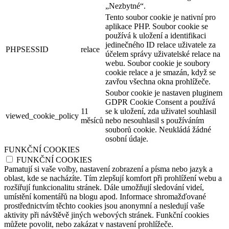
„Nezbytné“.
Tento soubor cookie je nativní pro
aplikace PHP. Soubor cookie se
používá k uložení a identifikaci
jedinečného ID relace uživatele za
PHPSESSID
relace
účelem správy uživatelské relace na
webu. Soubor cookie je soubory
cookie relace a je smazán, když se
zavřou všechna okna prohlížeče.
Soubor cookie je nastaven pluginem
GDPR Cookie Consent a používá
11
se k uložení, zda uživatel souhlasil
viewed_cookie_policy
měsíců
nebo nesouhlasil s používáním
souborů cookie. Neukládá žádné
osobní údaje.
FUNKČNÍ COOKIES
FUNKČNÍ COOKIES
Pamatují si vaše volby, nastavení zobrazení a písma nebo jazyk a
oblast, kde se nacházíte. Tím zlepšují komfort při prohlížení webu a
rozšiřují funkcionalitu stránek. Dále umožňují sledování videí,
umístění komentářů na blogu apod. Informace shromažďované
prostřednictvím těchto cookies jsou anonymní a nesledují vaše
aktivity při návštěvě jiných webových stránek. Funkční cookies
můžete povolit, nebo zakázat v nastavení prohlížeče.