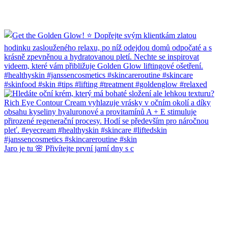
Jaro je tu 🌸 Přivítejte první jarní dny s c