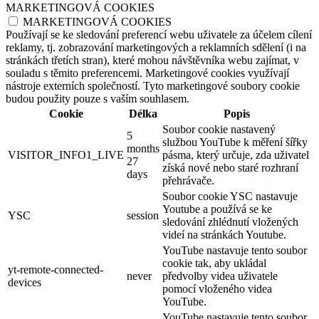
MARKETINGOVÁ COOKIES
MARKETINGOVÁ COOKIES
Používají se ke sledování preferencí webu uživatele za účelem cílení
reklamy, tj. zobrazování marketingových a reklamních sdělení (i na
stránkách třetích stran), které mohou návštěvníka webu zajímat, v
souladu s těmito preferencemi. Marketingové cookies využívají
nástroje externích společností. Tyto marketingové soubory cookie
budou použity pouze s vaším souhlasem.
Cookie
Délka
Popis
Soubor cookie nastavený
5
službou YouTube k měření šířky
months
VISITOR_INFO1_LIVE
pásma, který určuje, zda uživatel
27
získá nové nebo staré rozhraní
days
přehrávače.
Soubor cookie YSC nastavuje
Youtube a používá se ke
YSC
session
sledování zhlédnutí vložených
videí na stránkách Youtube.
YouTube nastavuje tento soubor
cookie tak, aby ukládal
yt-remote-connected-
never
předvolby videa uživatele
devices
pomocí vloženého videa
YouTube.
YouTube nastavuje tento soubor