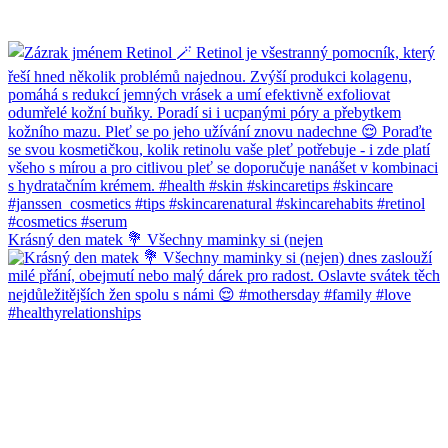
Krásný den matek 💐 Všechny maminky si (nejen