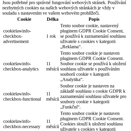
Jsou potřebné pro správné fungování webových stránek. Používání
nezbytných cookies na našich webových stránkách je vždy v
souladu s nastavením ve vašem webovém prohlížeči.
Cookie
Délka
Popis
Tento soubor cookie, nastavený
cookielawinfo-
pluginem GDPR Cookie Consent,
checkbox-
1 rok
se používá k zaznamenání souhlasu
advertisement
uživatele s cookies v kategorii
„Reklama“.
Tento soubor cookie je nastaven
pluginem GDPR Cookie Consent.
cookielawinfo-
11
Soubor cookie se používá k uložení
checkbox-analytics
měsíců
souhlasu uživatele s používáním
souborů cookie v kategorii
„Analytika“.
Soubor cookie je nastaven na
základě souhlasu s cookie GDPR k
cookielawinfo-
11
zaznamenání souhlasu uživatele pro
checkbox-functional
měsíců
soubory cookie v kategorii
„Funkční“.
Tento soubor cookie je nastaven
pluginem GDPR Cookie Consent.
cookielawinfo-
11
Cookies slouží k uložení souhlasu
checkbox-necessary
měsíců
uživatele s cookies v kategorii