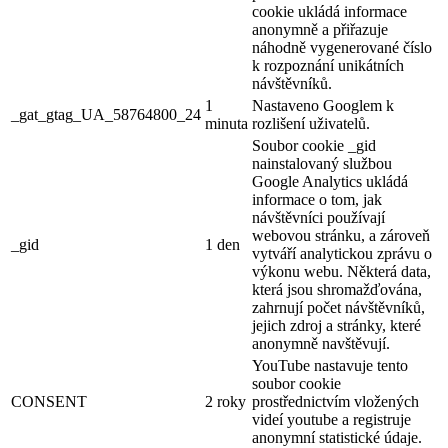
cookie ukládá informace
anonymně a přiřazuje
náhodně vygenerované číslo
k rozpoznání unikátních
návštěvníků.
1
Nastaveno Googlem k
_gat_gtag_UA_58764800_24
minuta
rozlišení uživatelů.
Soubor cookie _gid
nainstalovaný službou
Google Analytics ukládá
informace o tom, jak
návštěvníci používají
webovou stránku, a zároveň
_gid
1 den
vytváří analytickou zprávu o
výkonu webu. Některá data,
která jsou shromažďována,
zahrnují počet návštěvníků,
jejich zdroj a stránky, které
anonymně navštěvují.
YouTube nastavuje tento
soubor cookie
CONSENT
2 roky
prostřednictvím vložených
videí youtube a registruje
anonymní statistické údaje.