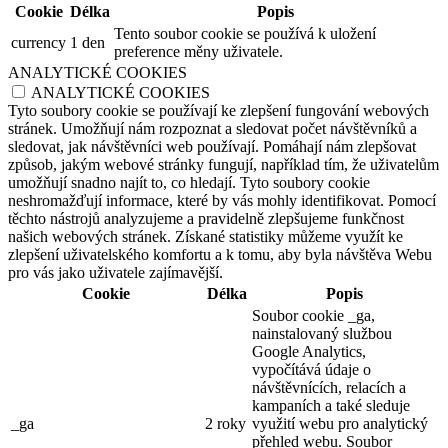
Cookie
Délka
Popis
Tento soubor cookie se používá k uložení
currency
1 den
preference měny uživatele.
ANALYTICKÉ COOKIES
ANALYTICKÉ COOKIES
Tyto soubory cookie se používají ke zlepšení fungování webových
stránek. Umožňují nám rozpoznat a sledovat počet návštěvníků a
sledovat, jak návštěvníci web používají. Pomáhají nám zlepšovat
způsob, jakým webové stránky fungují, například tím, že uživatelům
umožňují snadno najít to, co hledají. Tyto soubory cookie
neshromažďují informace, které by vás mohly identifikovat. Pomocí
těchto nástrojů analyzujeme a pravidelně zlepšujeme funkčnost
našich webových stránek. Získané statistiky můžeme využít ke
zlepšení uživatelského komfortu a k tomu, aby byla návštěva Webu
pro vás jako uživatele zajímavější.
Cookie
Délka
Popis
Soubor cookie _ga,
nainstalovaný službou
Google Analytics,
vypočítává údaje o
návštěvnících, relacích a
kampaních a také sleduje
_ga
2 roky
využití webu pro analytický
přehled webu. Soubor