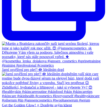
Jarní osvěžení pro pleť! 🪷 Ideálním dopl
Get the Golden Glow! ⭐️ Dopřejte svým klient