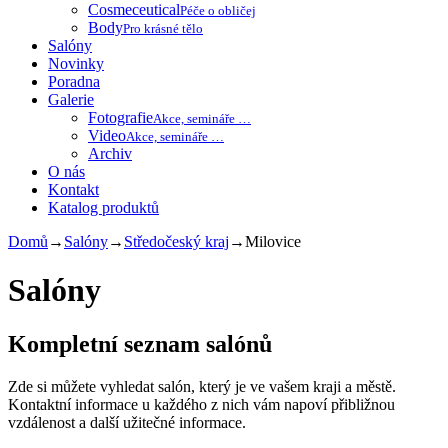
Cosmeceutical
Péče o obličej
Body
Pro krásné tělo
Salóny
Novinky
Poradna
Galerie
Fotografie
Akce, semináře …
Video
Akce, semináře …
Archiv
O nás
Kontakt
Katalog produktů
Domů
→
Salóny
→
Středočeský kraj
→
Milovice
Salóny
Kompletní seznam salónů
Zde si můžete vyhledat salón, který je ve vašem kraji a městě.
Kontaktní informace u každého z nich vám napoví přibližnou
vzdálenost a další užitečné informace.