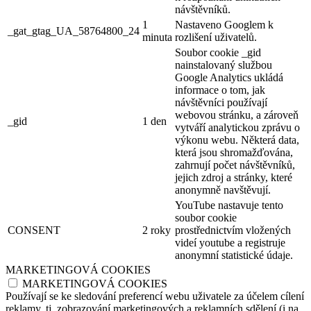
návštěvníků.
1
Nastaveno Googlem k
_gat_gtag_UA_58764800_24
minuta
rozlišení uživatelů.
Soubor cookie _gid
nainstalovaný službou
Google Analytics ukládá
informace o tom, jak
návštěvníci používají
webovou stránku, a zároveň
_gid
1 den
vytváří analytickou zprávu o
výkonu webu. Některá data,
která jsou shromažďována,
zahrnují počet návštěvníků,
jejich zdroj a stránky, které
anonymně navštěvují.
YouTube nastavuje tento
soubor cookie
CONSENT
2 roky
prostřednictvím vložených
videí youtube a registruje
anonymní statistické údaje.
MARKETINGOVÁ COOKIES
MARKETINGOVÁ COOKIES
Používají se ke sledování preferencí webu uživatele za účelem cílení
reklamy, tj. zobrazování marketingových a reklamních sdělení (i na