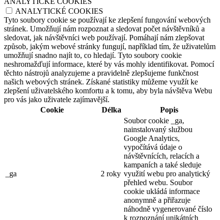
ANALYTICKÉ COOKIES
ANALYTICKÉ COOKIES
Tyto soubory cookie se používají ke zlepšení fungování webových
stránek. Umožňují nám rozpoznat a sledovat počet návštěvníků a
sledovat, jak návštěvníci web používají. Pomáhají nám zlepšovat
způsob, jakým webové stránky fungují, například tím, že uživatelům
umožňují snadno najít to, co hledají. Tyto soubory cookie
neshromažďují informace, které by vás mohly identifikovat. Pomocí
těchto nástrojů analyzujeme a pravidelně zlepšujeme funkčnost
našich webových stránek. Získané statistiky můžeme využít ke
zlepšení uživatelského komfortu a k tomu, aby byla návštěva Webu
pro vás jako uživatele zajímavější.
Cookie
Délka
Popis
Soubor cookie _ga,
nainstalovaný službou
Google Analytics,
vypočítává údaje o
návštěvnících, relacích a
kampaních a také sleduje
_ga
2 roky
využití webu pro analytický
přehled webu. Soubor
cookie ukládá informace
anonymně a přiřazuje
náhodně vygenerované číslo
k rozpoznání unikátních