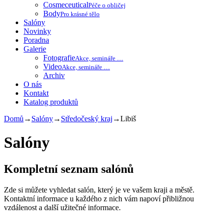
Cosmeceutical
Péče o obličej
Body
Pro krásné tělo
Salóny
Novinky
Poradna
Galerie
Fotografie
Akce, semináře …
Video
Akce, semináře …
Archiv
O nás
Kontakt
Katalog produktů
Domů
→
Salóny
→
Středočeský kraj
→
Libiš
Salóny
Kompletní seznam salónů
Zde si můžete vyhledat salón, který je ve vašem kraji a městě.
Kontaktní informace u každého z nich vám napoví přibližnou
vzdálenost a další užitečné informace.