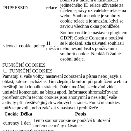
jedinečného ID relace uživatele za
PHPSESSID
relace
účelem správy uživatelské relace na
webu. Soubor cookie je soubory
cookie relace a je smazán, když se
zavřou všechna okna prohlížeče.
Soubor cookie je nastaven pluginem
GDPR Cookie Consent a používá
11
se k uložení, zda uživatel souhlasil
viewed_cookie_policy
měsíců
nebo nesouhlasil s používáním
souborů cookie. Neukládá žádné
osobní údaje.
FUNKČNÍ COOKIES
FUNKČNÍ COOKIES
Pamatují si vaše volby, nastavení zobrazení a písma nebo jazyk a
oblast, kde se nacházíte. Tím zlepšují komfort při prohlížení webu a
rozšiřují funkcionalitu stránek. Dále umožňují sledování videí,
umístění komentářů na blogu apod. Informace shromažďované
prostřednictvím těchto cookies jsou anonymní a nesledují vaše
aktivity při návštěvě jiných webových stránek. Funkční cookies
můžete povolit, nebo zakázat v nastavení prohlížeče.
Cookie
Délka
Popis
Tento soubor cookie se používá k uložení
currency
1 den
preference měny uživatele.