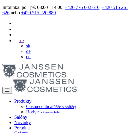
Infolinka: po - pá, 08:00 - 14:00,
+420 776 602 616
,
+420 515 261
626
nebo
+420 515 220 880
cz
sk
de
en
Produkty
Cosmeceutical
Péče o obličej
Body
Pro krásné tělo
Salóny
Novinky
Poradna