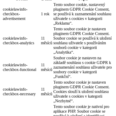
Tento soubor cookie, nastavený
cookielawinfo-
pluginem GDPR Cookie Consent,
checkbox-
1 rok
se používá k zaznamenání souhlasu
advertisement
uživatele s cookies v kategorii
„Reklama“.
Tento soubor cookie je nastaven
pluginem GDPR Cookie Consent.
cookielawinfo-
11
Soubor cookie se používá k uložení
checkbox-analytics
měsíců
souhlasu uživatele s používáním
souborů cookie v kategorii
„Analytika“.
Soubor cookie je nastaven na
základě souhlasu s cookie GDPR k
cookielawinfo-
11
zaznamenání souhlasu uživatele pro
checkbox-functional
měsíců
soubory cookie v kategorii
„Funkční“.
Tento soubor cookie je nastaven
pluginem GDPR Cookie Consent.
cookielawinfo-
11
Cookies slouží k uložení souhlasu
checkbox-necessary
měsíců
uživatele s cookies v kategorii
„Nezbytné“.
Tento soubor cookie je nativní pro
aplikace PHP. Soubor cookie se
používá k uložení a identifikaci