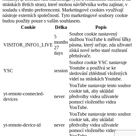
stránkách třetích stran), které mohou návštěvníka webu zajímat, v
souladu s těmito preferencemi. Marketingové cookies využívají
nástroje externích společností. Tyto marketingové soubory cookie
budou použity pouze s vaším souhlasem.
Cookie
Délka
Popis
Soubor cookie nastavený
5
službou YouTube k měření šířky
months
VISITOR_INFO1_LIVE
pásma, který určuje, zda uživatel
27
získá nové nebo staré rozhraní
days
přehrávače.
Soubor cookie YSC nastavuje
Youtube a používá se ke
YSC
session
sledování zhlédnutí vložených
videí na stránkách Youtube.
YouTube nastavuje tento soubor
cookie tak, aby ukládal
yt-remote-connected-
never
předvolby videa uživatele
devices
pomocí vloženého videa
YouTube.
YouTube nastavuje tento soubor
cookie tak, aby ukládal
yt-remote-device-id
never
předvolby videa uživatele
pomocí vloženého videa
YouTube.