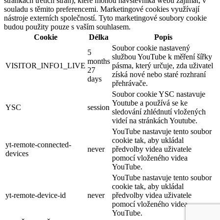
stránkách třetích stran), které mohou návštěvníka webu zajímat, v
souladu s těmito preferencemi. Marketingové cookies využívají
nástroje externích společností. Tyto marketingové soubory cookie
budou použity pouze s vaším souhlasem.
Cookie
Délka
Popis
Soubor cookie nastavený
5
službou YouTube k měření šířky
months
VISITOR_INFO1_LIVE
pásma, který určuje, zda uživatel
27
získá nové nebo staré rozhraní
days
přehrávače.
Soubor cookie YSC nastavuje
Youtube a používá se ke
YSC
session
sledování zhlédnutí vložených
videí na stránkách Youtube.
YouTube nastavuje tento soubor
cookie tak, aby ukládal
yt-remote-connected-
never
předvolby videa uživatele
devices
pomocí vloženého videa
YouTube.
YouTube nastavuje tento soubor
cookie tak, aby ukládal
yt-remote-device-id
never
předvolby videa uživatele
pomocí vloženého videa
YouTube.