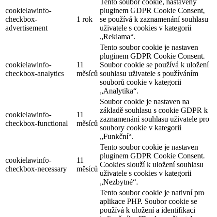
Tento soubor cookie, nastavený
cookielawinfo-
pluginem GDPR Cookie Consent,
checkbox-
1 rok
se používá k zaznamenání souhlasu
advertisement
uživatele s cookies v kategorii
„Reklama“.
Tento soubor cookie je nastaven
pluginem GDPR Cookie Consent.
cookielawinfo-
11
Soubor cookie se používá k uložení
checkbox-analytics
měsíců
souhlasu uživatele s používáním
souborů cookie v kategorii
„Analytika“.
Soubor cookie je nastaven na
základě souhlasu s cookie GDPR k
cookielawinfo-
11
zaznamenání souhlasu uživatele pro
checkbox-functional
měsíců
soubory cookie v kategorii
„Funkční“.
Tento soubor cookie je nastaven
pluginem GDPR Cookie Consent.
cookielawinfo-
11
Cookies slouží k uložení souhlasu
checkbox-necessary
měsíců
uživatele s cookies v kategorii
„Nezbytné“.
Tento soubor cookie je nativní pro
aplikace PHP. Soubor cookie se
používá k uložení a identifikaci