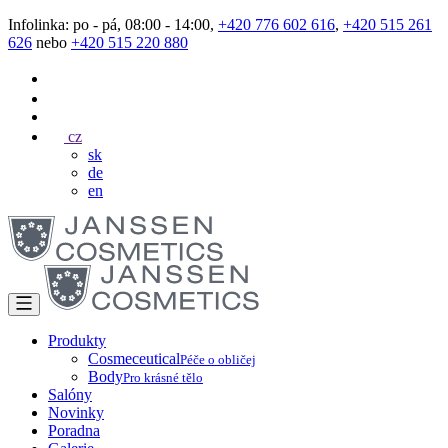
Infolinka: po - pá, 08:00 - 14:00,
+420 776 602 616
,
+420 515 261
626
nebo
+420 515 220 880
cz
sk
de
en
Produkty
Cosmeceutical
Péče o obličej
Body
Pro krásné tělo
Salóny
Novinky
Poradna