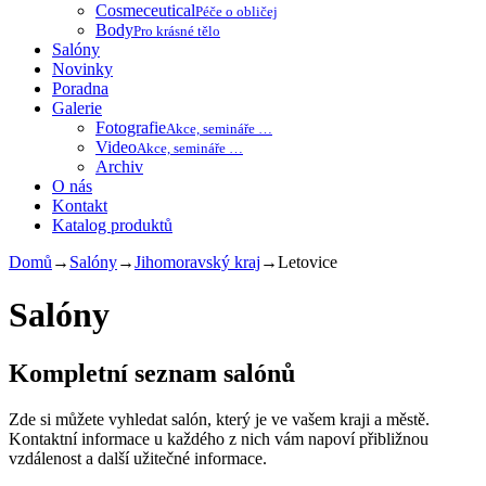
Cosmeceutical
Péče o obličej
Body
Pro krásné tělo
Salóny
Novinky
Poradna
Galerie
Fotografie
Akce, semináře …
Video
Akce, semináře …
Archiv
O nás
Kontakt
Katalog produktů
Domů
→
Salóny
→
Jihomoravský kraj
→
Letovice
Salóny
Kompletní seznam salónů
Zde si můžete vyhledat salón, který je ve vašem kraji a městě.
Kontaktní informace u každého z nich vám napoví přibližnou
vzdálenost a další užitečné informace.