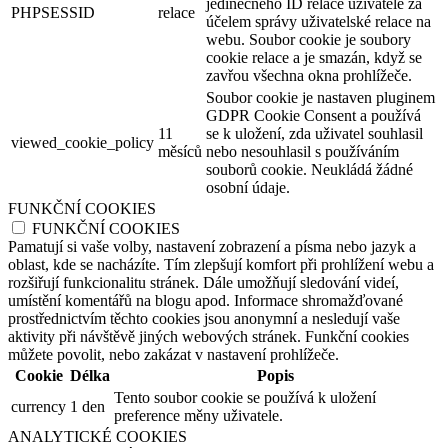
jedinečného ID relace uživatele za
PHPSESSID
relace
účelem správy uživatelské relace na
webu. Soubor cookie je soubory
cookie relace a je smazán, když se
zavřou všechna okna prohlížeče.
Soubor cookie je nastaven pluginem
GDPR Cookie Consent a používá
11
se k uložení, zda uživatel souhlasil
viewed_cookie_policy
měsíců
nebo nesouhlasil s používáním
souborů cookie. Neukládá žádné
osobní údaje.
FUNKČNÍ COOKIES
FUNKČNÍ COOKIES
Pamatují si vaše volby, nastavení zobrazení a písma nebo jazyk a
oblast, kde se nacházíte. Tím zlepšují komfort při prohlížení webu a
rozšiřují funkcionalitu stránek. Dále umožňují sledování videí,
umístění komentářů na blogu apod. Informace shromažďované
prostřednictvím těchto cookies jsou anonymní a nesledují vaše
aktivity při návštěvě jiných webových stránek. Funkční cookies
můžete povolit, nebo zakázat v nastavení prohlížeče.
Cookie
Délka
Popis
Tento soubor cookie se používá k uložení
currency
1 den
preference měny uživatele.
ANALYTICKÉ COOKIES