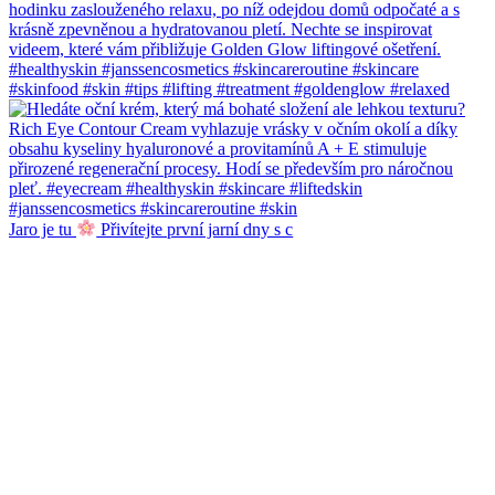
Jaro je tu
Přivítejte první jarní dny s c