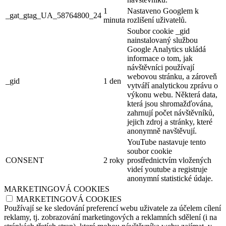
1
Nastaveno Googlem k
_gat_gtag_UA_58764800_24
minuta
rozlišení uživatelů.
Soubor cookie _gid
nainstalovaný službou
Google Analytics ukládá
informace o tom, jak
návštěvníci používají
webovou stránku, a zároveň
_gid
1 den
vytváří analytickou zprávu o
výkonu webu. Některá data,
která jsou shromažďována,
zahrnují počet návštěvníků,
jejich zdroj a stránky, které
anonymně navštěvují.
YouTube nastavuje tento
soubor cookie
CONSENT
2 roky
prostřednictvím vložených
videí youtube a registruje
anonymní statistické údaje.
MARKETINGOVÁ COOKIES
MARKETINGOVÁ COOKIES
Používají se ke sledování preferencí webu uživatele za účelem cílení
reklamy, tj. zobrazování marketingových a reklamních sdělení (i na