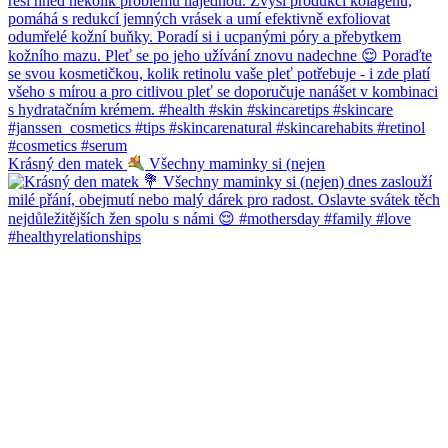
Krásný den matek
Všechny maminky si (nejen