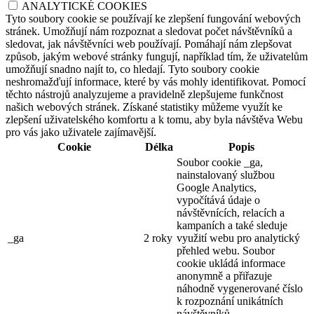
ANALYTICKÉ COOKIES
Tyto soubory cookie se používají ke zlepšení fungování webových
stránek. Umožňují nám rozpoznat a sledovat počet návštěvníků a
sledovat, jak návštěvníci web používají. Pomáhají nám zlepšovat
způsob, jakým webové stránky fungují, například tím, že uživatelům
umožňují snadno najít to, co hledají. Tyto soubory cookie
neshromažďují informace, které by vás mohly identifikovat. Pomocí
těchto nástrojů analyzujeme a pravidelně zlepšujeme funkčnost
našich webových stránek. Získané statistiky můžeme využít ke
zlepšení uživatelského komfortu a k tomu, aby byla návštěva Webu
pro vás jako uživatele zajímavější.
Cookie
Délka
Popis
Soubor cookie _ga,
nainstalovaný službou
Google Analytics,
vypočítává údaje o
návštěvnících, relacích a
kampaních a také sleduje
_ga
2 roky
využití webu pro analytický
přehled webu. Soubor
cookie ukládá informace
anonymně a přiřazuje
náhodně vygenerované číslo
k rozpoznání unikátních
návštěvníků.