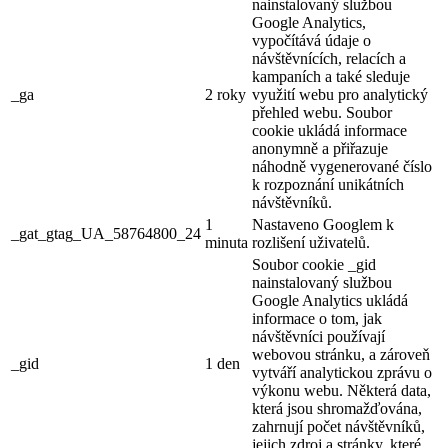
nainstalovaný službou
Google Analytics,
vypočítává údaje o
návštěvnících, relacích a
kampaních a také sleduje
_ga
2 roky
využití webu pro analytický
přehled webu. Soubor
cookie ukládá informace
anonymně a přiřazuje
náhodně vygenerované číslo
k rozpoznání unikátních
návštěvníků.
1
Nastaveno Googlem k
_gat_gtag_UA_58764800_24
minuta
rozlišení uživatelů.
Soubor cookie _gid
nainstalovaný službou
Google Analytics ukládá
informace o tom, jak
návštěvníci používají
webovou stránku, a zároveň
_gid
1 den
vytváří analytickou zprávu o
výkonu webu. Některá data,
která jsou shromažďována,
zahrnují počet návštěvníků,
jejich zdroj a stránky, které