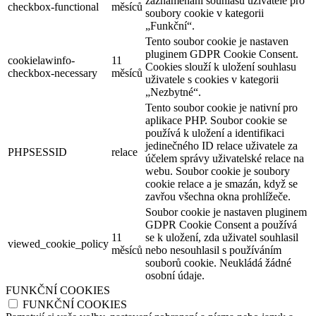
zaznamenání souhlasu uživatele pro
checkbox-functional
měsíců
soubory cookie v kategorii
„Funkční“.
Tento soubor cookie je nastaven
pluginem GDPR Cookie Consent.
cookielawinfo-
11
Cookies slouží k uložení souhlasu
checkbox-necessary
měsíců
uživatele s cookies v kategorii
„Nezbytné“.
Tento soubor cookie je nativní pro
aplikace PHP. Soubor cookie se
používá k uložení a identifikaci
jedinečného ID relace uživatele za
PHPSESSID
relace
účelem správy uživatelské relace na
webu. Soubor cookie je soubory
cookie relace a je smazán, když se
zavřou všechna okna prohlížeče.
Soubor cookie je nastaven pluginem
GDPR Cookie Consent a používá
11
se k uložení, zda uživatel souhlasil
viewed_cookie_policy
měsíců
nebo nesouhlasil s používáním
souborů cookie. Neukládá žádné
osobní údaje.
FUNKČNÍ COOKIES
FUNKČNÍ COOKIES