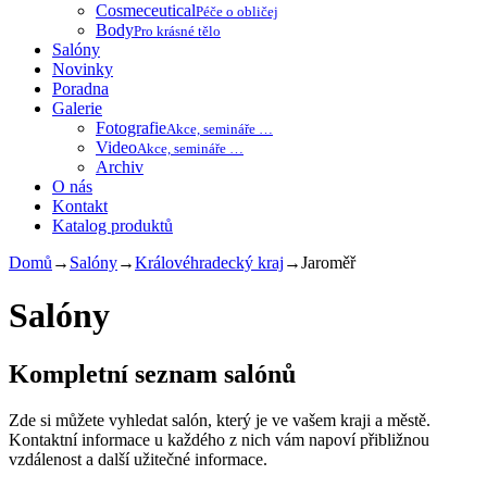
Cosmeceutical
Péče o obličej
Body
Pro krásné tělo
Salóny
Novinky
Poradna
Galerie
Fotografie
Akce, semináře …
Video
Akce, semináře …
Archiv
O nás
Kontakt
Katalog produktů
Domů
→
Salóny
→
Královéhradecký kraj
→
Jaroměř
Salóny
Kompletní seznam salónů
Zde si můžete vyhledat salón, který je ve vašem kraji a městě.
Kontaktní informace u každého z nich vám napoví přibližnou
vzdálenost a další užitečné informace.