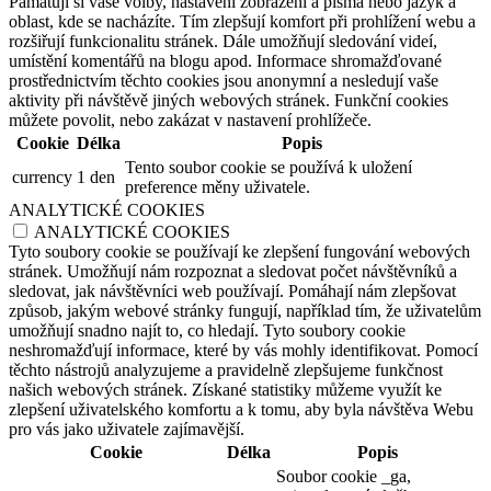
Pamatují si vaše volby, nastavení zobrazení a písma nebo jazyk a
oblast, kde se nacházíte. Tím zlepšují komfort při prohlížení webu a
rozšiřují funkcionalitu stránek. Dále umožňují sledování videí,
umístění komentářů na blogu apod. Informace shromažďované
prostřednictvím těchto cookies jsou anonymní a nesledují vaše
aktivity při návštěvě jiných webových stránek. Funkční cookies
můžete povolit, nebo zakázat v nastavení prohlížeče.
Cookie
Délka
Popis
Tento soubor cookie se používá k uložení
currency
1 den
preference měny uživatele.
ANALYTICKÉ COOKIES
ANALYTICKÉ COOKIES
Tyto soubory cookie se používají ke zlepšení fungování webových
stránek. Umožňují nám rozpoznat a sledovat počet návštěvníků a
sledovat, jak návštěvníci web používají. Pomáhají nám zlepšovat
způsob, jakým webové stránky fungují, například tím, že uživatelům
umožňují snadno najít to, co hledají. Tyto soubory cookie
neshromažďují informace, které by vás mohly identifikovat. Pomocí
těchto nástrojů analyzujeme a pravidelně zlepšujeme funkčnost
našich webových stránek. Získané statistiky můžeme využít ke
zlepšení uživatelského komfortu a k tomu, aby byla návštěva Webu
pro vás jako uživatele zajímavější.
Cookie
Délka
Popis
Soubor cookie _ga,