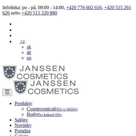
Infolinka: po - pá, 08:00 - 14:00,
+420 776 602 616
,
+420 515 261
626
nebo
+420 515 220 880
cz
sk
de
en
Produkty
Cosmeceutical
Péče o obličej
Body
Pro krásné tělo
Salóny
Novinky
Poradna