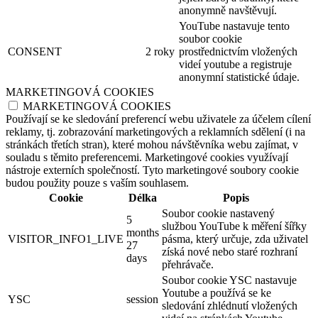
anonymně navštěvují.
YouTube nastavuje tento
soubor cookie
CONSENT
2 roky
prostřednictvím vložených
videí youtube a registruje
anonymní statistické údaje.
MARKETINGOVÁ COOKIES
MARKETINGOVÁ COOKIES
Používají se ke sledování preferencí webu uživatele za účelem cílení
reklamy, tj. zobrazování marketingových a reklamních sdělení (i na
stránkách třetích stran), které mohou návštěvníka webu zajímat, v
souladu s těmito preferencemi. Marketingové cookies využívají
nástroje externích společností. Tyto marketingové soubory cookie
budou použity pouze s vaším souhlasem.
Cookie
Délka
Popis
Soubor cookie nastavený
5
službou YouTube k měření šířky
months
VISITOR_INFO1_LIVE
pásma, který určuje, zda uživatel
27
získá nové nebo staré rozhraní
days
přehrávače.
Soubor cookie YSC nastavuje
Youtube a používá se ke
YSC
session
sledování zhlédnutí vložených