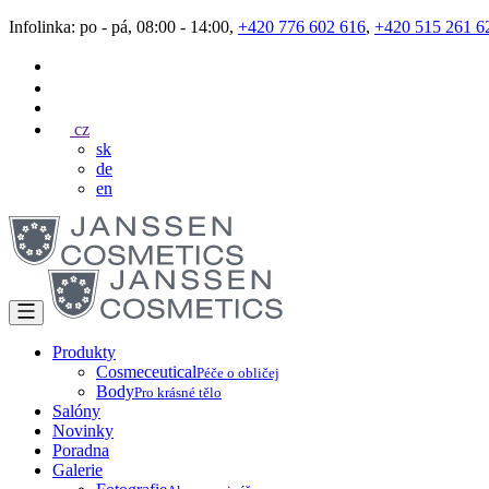
Infolinka: po - pá, 08:00 - 14:00,
+420 776 602 616
,
+420 515 261 6
cz
sk
de
en
Produkty
Cosmeceutical
Péče o obličej
Body
Pro krásné tělo
Salóny
Novinky
Poradna
Galerie