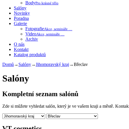
Body
Pro krásné tělo
Salóny
Novinky
Poradna
Galerie
Fotografie
Akce, semináře …
Video
Akce, semináře …
Archiv
O nás
Kontakt
Katalog produktů
Domů
→
Salóny
→
Jihomoravský kraj
→
Břeclav
Salóny
Kompletní seznam salónů
Zde si můžete vyhledat salón, který je ve vašem kraji a městě. Konta
VT cosmetics