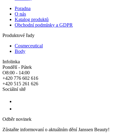
Poradna
O nás
Katalog produktů
Obchodní podmínky a GDPR
Produktové řady
Cosmeceutical
Body
Infolinka
Pondělí - Pátek
O8:00 - 14:00
+420 776 602 616
+420 515 261 626
Sociální sítě
Odběr novinek
Zůstaňte informovaní o aktuálním dění Janssen Beauty!