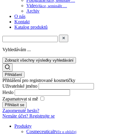
Fotografie
Akce, semináře …
Video
Akce, semináře …
Archiv
O nás
Kontakt
Katalog produktů
Vyhledávám ...
Zobrazit všechny výsledky vyhledávání
Přihlášení
Přihlášení pro registrované kosmetičky
Uživatelské jméno
Heslo
Zapamatovat si mě
Zapomenuté heslo?
Nemáte účet? Registrujte se
Produkty
Cosmeceutical
Péče o obličej