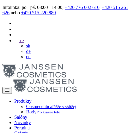
Infolinka: po - pá, 08:00 - 14:00,
+420 776 602 616
,
+420 515 261
626
nebo
+420 515 220 880
cz
sk
de
en
Produkty
Cosmeceutical
Péče o obličej
Body
Pro krásné tělo
Salóny
Novinky
Poradna