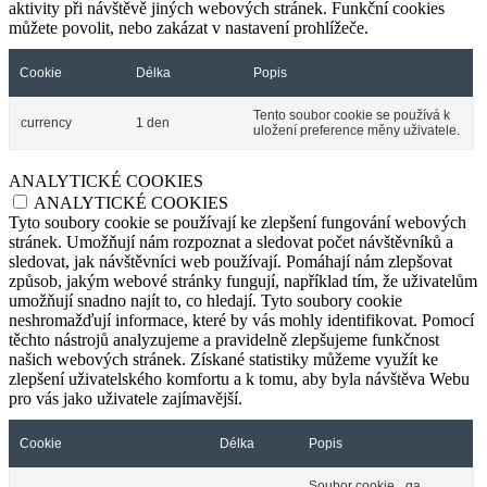
aktivity při návštěvě jiných webových stránek. Funkční cookies
můžete povolit, nebo zakázat v nastavení prohlížeče.
Cookie
Délka
Popis
Tento soubor cookie se používá k
currency
1 den
uložení preference měny uživatele.
ANALYTICKÉ COOKIES
ANALYTICKÉ COOKIES
Tyto soubory cookie se používají ke zlepšení fungování webových
stránek. Umožňují nám rozpoznat a sledovat počet návštěvníků a
sledovat, jak návštěvníci web používají. Pomáhají nám zlepšovat
způsob, jakým webové stránky fungují, například tím, že uživatelům
umožňují snadno najít to, co hledají. Tyto soubory cookie
neshromažďují informace, které by vás mohly identifikovat. Pomocí
těchto nástrojů analyzujeme a pravidelně zlepšujeme funkčnost
našich webových stránek. Získané statistiky můžeme využít ke
zlepšení uživatelského komfortu a k tomu, aby byla návštěva Webu
pro vás jako uživatele zajímavější.
Cookie
Délka
Popis
Soubor cookie _ga,