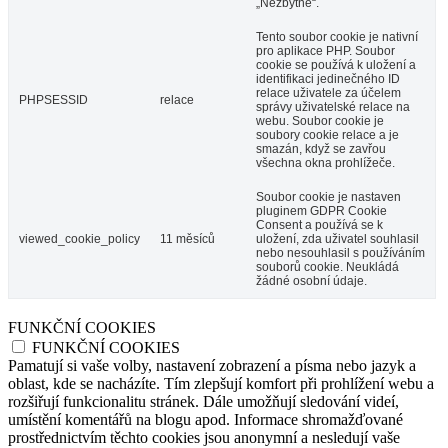
„Nezbytné“.
Tento soubor cookie je nativní
pro aplikace PHP. Soubor
cookie se používá k uložení a
identifikaci jedinečného ID
relace uživatele za účelem
PHPSESSID
relace
správy uživatelské relace na
webu. Soubor cookie je
soubory cookie relace a je
smazán, když se zavřou
všechna okna prohlížeče.
Soubor cookie je nastaven
pluginem GDPR Cookie
Consent a používá se k
viewed_cookie_policy
11 měsíců
uložení, zda uživatel souhlasil
nebo nesouhlasil s používáním
souborů cookie. Neukládá
žádné osobní údaje.
FUNKČNÍ COOKIES
FUNKČNÍ COOKIES
Pamatují si vaše volby, nastavení zobrazení a písma nebo jazyk a
oblast, kde se nacházíte. Tím zlepšují komfort při prohlížení webu a
rozšiřují funkcionalitu stránek. Dále umožňují sledování videí,
umístění komentářů na blogu apod. Informace shromažďované
prostřednictvím těchto cookies jsou anonymní a nesledují vaše