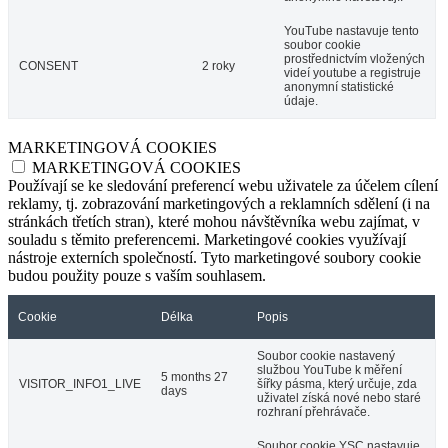
YouTube nastavuje tento
soubor cookie
prostřednictvím vložených
CONSENT
2 roky
videí youtube a registruje
anonymní statistické
údaje.
MARKETINGOVÁ COOKIES
MARKETINGOVÁ COOKIES
Používají se ke sledování preferencí webu uživatele za účelem cílení
reklamy, tj. zobrazování marketingových a reklamních sdělení (i na
stránkách třetích stran), které mohou návštěvníka webu zajímat, v
souladu s těmito preferencemi. Marketingové cookies využívají
nástroje externích společností. Tyto marketingové soubory cookie
budou použity pouze s vaším souhlasem.
Cookie
Délka
Popis
Soubor cookie nastavený
službou YouTube k měření
5 months 27
VISITOR_INFO1_LIVE
šířky pásma, který určuje, zda
days
uživatel získá nové nebo staré
rozhraní přehrávače.
Soubor cookie YSC nastavuje