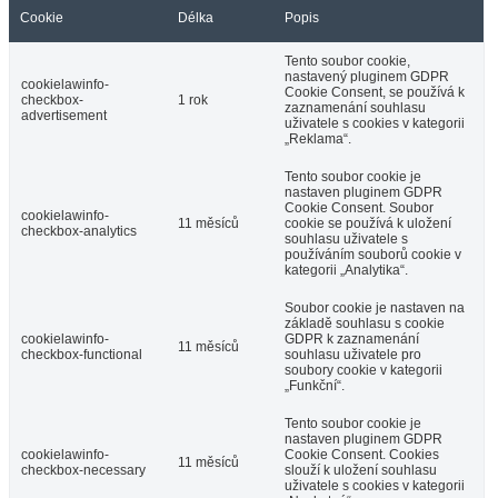
Cookie
Délka
Popis
Tento soubor cookie,
nastavený pluginem GDPR
cookielawinfo-
Cookie Consent, se používá k
checkbox-
1 rok
zaznamenání souhlasu
advertisement
uživatele s cookies v kategorii
„Reklama“.
Tento soubor cookie je
nastaven pluginem GDPR
Cookie Consent. Soubor
cookielawinfo-
11 měsíců
cookie se používá k uložení
checkbox-analytics
souhlasu uživatele s
používáním souborů cookie v
kategorii „Analytika“.
Soubor cookie je nastaven na
základě souhlasu s cookie
cookielawinfo-
GDPR k zaznamenání
11 měsíců
checkbox-functional
souhlasu uživatele pro
soubory cookie v kategorii
„Funkční“.
Tento soubor cookie je
nastaven pluginem GDPR
cookielawinfo-
Cookie Consent. Cookies
11 měsíců
checkbox-necessary
slouží k uložení souhlasu
uživatele s cookies v kategorii