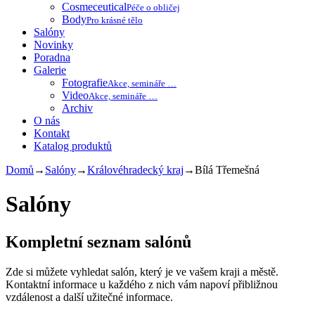
Cosmeceutical
Péče o obličej
Body
Pro krásné tělo
Salóny
Novinky
Poradna
Galerie
Fotografie
Akce, semináře …
Video
Akce, semináře …
Archiv
O nás
Kontakt
Katalog produktů
Domů
→
Salóny
→
Královéhradecký kraj
→
Bílá Třemešná
Salóny
Kompletní seznam salónů
Zde si můžete vyhledat salón, který je ve vašem kraji a městě.
Kontaktní informace u každého z nich vám napoví přibližnou
vzdálenost a další užitečné informace.