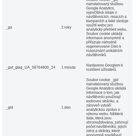
nainstalovaný službou
Google Analytics,
vypočítává údaje o
návštěvnících, relacích a
kampaních a také sleduje
využití webu pro
_ga
2 roky
analytický přehled webu.
Soubor cookie ukládá
informace anonymně a
přiřazuje náhodně
vygenerované číslo k
rozpoznání unikátních
návštěvníků.
Nastaveno Googlem k
_gat_gtag_UA_58764800_24
1 minuta
rozlišení uživatelů.
Soubor cookie _gid
nainstalovaný službou
Google Analytics ukládá
informace o tom, jak
návštěvníci používají
webovou stránku, a
zároveň vytváří
_gid
1 den
analytickou zprávu o
výkonu webu. Některá
data, která jsou
shromažďována, zahrnují
počet návštěvníků, jejich
zdroj a stránky, které
anonymně navštěvují.