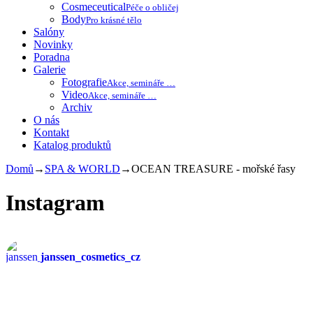
Cosmeceutical
Péče o obličej
Body
Pro krásné tělo
Salóny
Novinky
Poradna
Galerie
Fotografie
Akce, semináře …
Video
Akce, semináře …
Archiv
O nás
Kontakt
Katalog produktů
Domů
→
SPA & WORLD
→
OCEAN TREASURE - mořské řasy
Instagram
janssen_cosmetics_cz