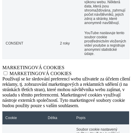
výkonu webu. Některá
data, která jsou
shromažďována, zahrnují
počet návštěvníků, jejich
zdroj a stránky, které
anonymně navštěvují.
YouTube nastavuje tento
soubor cookie
prostřednictvím vložených
CONSENT
2 roky
videí youtube a registruje
anonymní statistické
údaje.
MARKETINGOVÁ COOKIES
MARKETINGOVÁ COOKIES
Používají se ke sledování preferencí webu uživatele za účelem cílení
reklamy, tj. zobrazování marketingových a reklamních sdělení (i na
stránkách třetích stran), které mohou návštěvníka webu zajímat, v
souladu s těmito preferencemi. Marketingové cookies využívají
nástroje externích společností. Tyto marketingové soubory cookie
budou použity pouze s vaším souhlasem.
Cookie
Délka
Popis
Soubor cookie nastavený