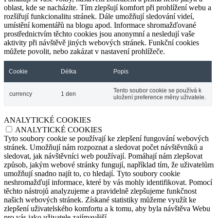
oblast, kde se nacházíte. Tím zlepšují komfort při prohlížení webu a
rozšiřují funkcionalitu stránek. Dále umožňují sledování videí,
umístění komentářů na blogu apod. Informace shromažďované
prostřednictvím těchto cookies jsou anonymní a nesledují vaše
aktivity při návštěvě jiných webových stránek. Funkční cookies
můžete povolit, nebo zakázat v nastavení prohlížeče.
Cookie
Délka
Popis
Tento soubor cookie se používá k
currency
1 den
uložení preference měny uživatele.
ANALYTICKÉ COOKIES
ANALYTICKÉ COOKIES
Tyto soubory cookie se používají ke zlepšení fungování webových
stránek. Umožňují nám rozpoznat a sledovat počet návštěvníků a
sledovat, jak návštěvníci web používají. Pomáhají nám zlepšovat
způsob, jakým webové stránky fungují, například tím, že uživatelům
umožňují snadno najít to, co hledají. Tyto soubory cookie
neshromažďují informace, které by vás mohly identifikovat. Pomocí
těchto nástrojů analyzujeme a pravidelně zlepšujeme funkčnost
našich webových stránek. Získané statistiky můžeme využít ke
zlepšení uživatelského komfortu a k tomu, aby byla návštěva Webu
pro vás jako uživatele zajímavější.