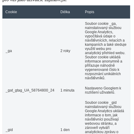
Cookie
Délka
Popis
Soubor cookie _ga,
nainstalovaný službou
Google Analytics,
vypočítává údaje o
návštěvnících, relacích a
kampaních a také sleduje
využití webu pro
_ga
2 roky
analytický přehled webu.
Soubor cookie ukládá
informace anonymně a
přiřazuje náhodně
vygenerované číslo k
rozpoznání unikátních
návštěvníků.
Nastaveno Googlem k
_gat_gtag_UA_58764800_24
1 minuta
rozlišení uživatelů.
Soubor cookie _gid
nainstalovaný službou
Google Analytics ukládá
informace o tom, jak
návštěvníci používají
webovou stránku, a
zároveň vytváří
_gid
1 den
analytickou zprávu o