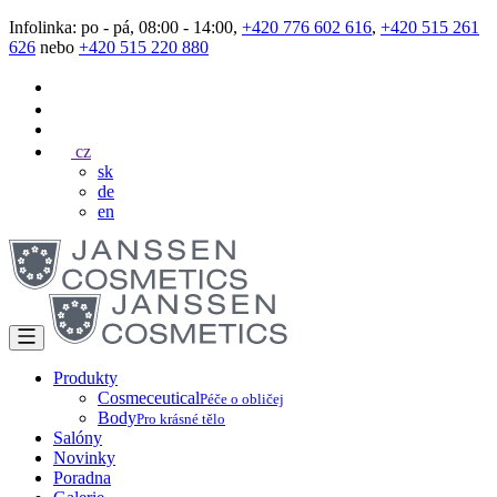
Infolinka: po - pá, 08:00 - 14:00,
+420 776 602 616
,
+420 515 261
626
nebo
+420 515 220 880
cz
sk
de
en
Produkty
Cosmeceutical
Péče o obličej
Body
Pro krásné tělo
Salóny
Novinky
Poradna