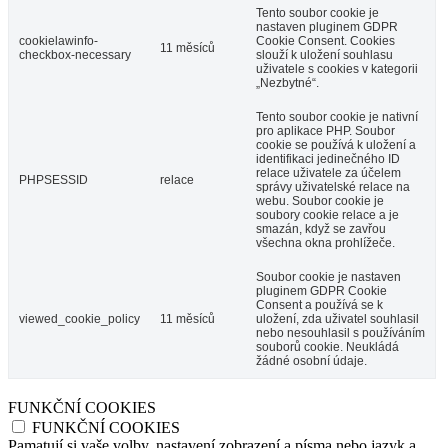
Tento soubor cookie je
nastaven pluginem GDPR
cookielawinfo-
Cookie Consent. Cookies
11 měsíců
checkbox-necessary
slouží k uložení souhlasu
uživatele s cookies v kategorii
„Nezbytné“.
Tento soubor cookie je nativní
pro aplikace PHP. Soubor
cookie se používá k uložení a
identifikaci jedinečného ID
relace uživatele za účelem
PHPSESSID
relace
správy uživatelské relace na
webu. Soubor cookie je
soubory cookie relace a je
smazán, když se zavřou
všechna okna prohlížeče.
Soubor cookie je nastaven
pluginem GDPR Cookie
Consent a používá se k
viewed_cookie_policy
11 měsíců
uložení, zda uživatel souhlasil
nebo nesouhlasil s používáním
souborů cookie. Neukládá
žádné osobní údaje.
FUNKČNÍ COOKIES
FUNKČNÍ COOKIES
Pamatují si vaše volby, nastavení zobrazení a písma nebo jazyk a