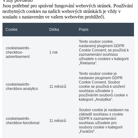
Vždy povoleno
Jsou potřebné pro správné fungování webových stránek. Používání
nezbytných cookies na našich webových stránkách je vždy v
souladu s nastavením ve vašem webovém prohlížeči.
Cookie
Délka
Popis
Tento soubor cookie,
nastavený pluginem GDPR
cookielawinfo-
Cookie Consent, se používá k
checkbox-
1 rok
zaznamenání souhlasu
advertisement
uživatele s cookies v kategorii
„Reklama“.
Tento soubor cookie je
nastaven pluginem GDPR
Cookie Consent. Soubor
cookielawinfo-
11 měsíců
cookie se používá k uložení
checkbox-analytics
souhlasu uživatele s
používáním souborů cookie v
kategorii „Analytika“.
Soubor cookie je nastaven na
základě souhlasu s cookie
cookielawinfo-
GDPR k zaznamenání
11 měsíců
checkbox-functional
souhlasu uživatele pro
soubory cookie v kategorii
„Funkční“.