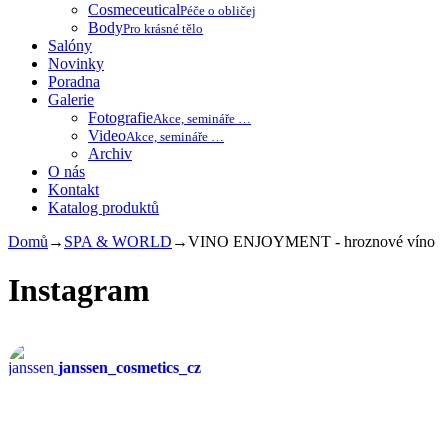
Cosmeceutical
Péče o obličej
Body
Pro krásné tělo
Salóny
Novinky
Poradna
Galerie
Fotografie
Akce, semináře …
Video
Akce, semináře …
Archiv
O nás
Kontakt
Katalog produktů
Domů
→
SPA & WORLD
→
VINO ENJOYMENT - hroznové víno
Instagram
janssen_cosmetics_cz