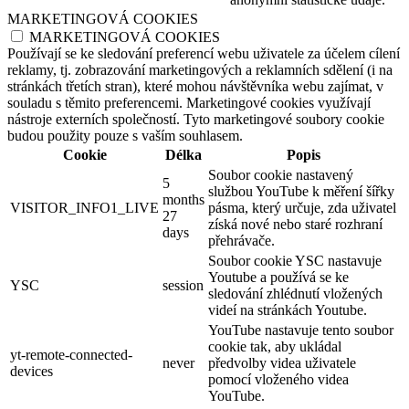
MARKETINGOVÁ COOKIES
MARKETINGOVÁ COOKIES
Používají se ke sledování preferencí webu uživatele za účelem cílení
reklamy, tj. zobrazování marketingových a reklamních sdělení (i na
stránkách třetích stran), které mohou návštěvníka webu zajímat, v
souladu s těmito preferencemi. Marketingové cookies využívají
nástroje externích společností. Tyto marketingové soubory cookie
budou použity pouze s vaším souhlasem.
Cookie
Délka
Popis
Soubor cookie nastavený
5
službou YouTube k měření šířky
months
VISITOR_INFO1_LIVE
pásma, který určuje, zda uživatel
27
získá nové nebo staré rozhraní
days
přehrávače.
Soubor cookie YSC nastavuje
Youtube a používá se ke
YSC
session
sledování zhlédnutí vložených
videí na stránkách Youtube.
YouTube nastavuje tento soubor
cookie tak, aby ukládal
yt-remote-connected-
never
předvolby videa uživatele
devices
pomocí vloženého videa
YouTube.