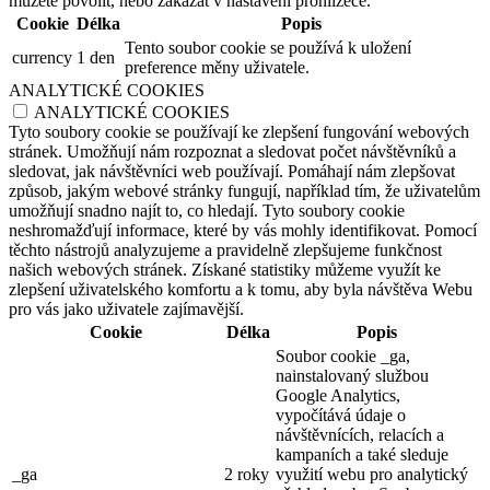
můžete povolit, nebo zakázat v nastavení prohlížeče.
Cookie
Délka
Popis
Tento soubor cookie se používá k uložení
currency
1 den
preference měny uživatele.
ANALYTICKÉ COOKIES
ANALYTICKÉ COOKIES
Tyto soubory cookie se používají ke zlepšení fungování webových
stránek. Umožňují nám rozpoznat a sledovat počet návštěvníků a
sledovat, jak návštěvníci web používají. Pomáhají nám zlepšovat
způsob, jakým webové stránky fungují, například tím, že uživatelům
umožňují snadno najít to, co hledají. Tyto soubory cookie
neshromažďují informace, které by vás mohly identifikovat. Pomocí
těchto nástrojů analyzujeme a pravidelně zlepšujeme funkčnost
našich webových stránek. Získané statistiky můžeme využít ke
zlepšení uživatelského komfortu a k tomu, aby byla návštěva Webu
pro vás jako uživatele zajímavější.
Cookie
Délka
Popis
Soubor cookie _ga,
nainstalovaný službou
Google Analytics,
vypočítává údaje o
návštěvnících, relacích a
kampaních a také sleduje
_ga
2 roky
využití webu pro analytický