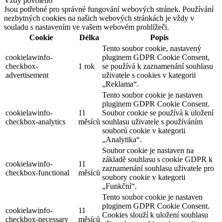
Vždy povoleno
Jsou potřebné pro správné fungování webových stránek. Používání
nezbytných cookies na našich webových stránkách je vždy v
souladu s nastavením ve vašem webovém prohlížeči.
Cookie
Délka
Popis
Tento soubor cookie, nastavený
cookielawinfo-
pluginem GDPR Cookie Consent,
checkbox-
1 rok
se používá k zaznamenání souhlasu
advertisement
uživatele s cookies v kategorii
„Reklama“.
Tento soubor cookie je nastaven
pluginem GDPR Cookie Consent.
cookielawinfo-
11
Soubor cookie se používá k uložení
checkbox-analytics
měsíců
souhlasu uživatele s používáním
souborů cookie v kategorii
„Analytika“.
Soubor cookie je nastaven na
základě souhlasu s cookie GDPR k
cookielawinfo-
11
zaznamenání souhlasu uživatele pro
checkbox-functional
měsíců
soubory cookie v kategorii
„Funkční“.
Tento soubor cookie je nastaven
pluginem GDPR Cookie Consent.
cookielawinfo-
11
Cookies slouží k uložení souhlasu
checkbox-necessary
měsíců