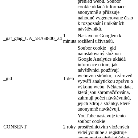
přehled webu. Soubor
cookie ukládá informace
anonymně a přiřazuje
náhodně vygenerované číslo
k rozpoznání unikátních
návštěvníků.
1
Nastaveno Googlem k
_gat_gtag_UA_58764800_24
minuta
rozlišení uživatelů.
Soubor cookie _gid
nainstalovaný službou
Google Analytics ukládá
informace o tom, jak
návštěvníci používají
webovou stránku, a zároveň
_gid
1 den
vytváří analytickou zprávu o
výkonu webu. Některá data,
která jsou shromažďována,
zahrnují počet návštěvníků,
jejich zdroj a stránky, které
anonymně navštěvují.
YouTube nastavuje tento
soubor cookie
CONSENT
2 roky
prostřednictvím vložených
videí youtube a registruje
anonymní statistické údaje.