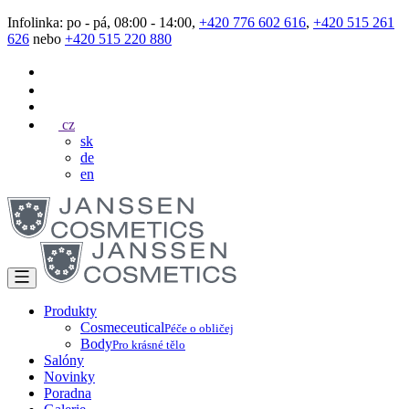
Infolinka: po - pá, 08:00 - 14:00,
+420 776 602 616
,
+420 515 261
626
nebo
+420 515 220 880
cz
sk
de
en
Produkty
Cosmeceutical
Péče o obličej
Body
Pro krásné tělo
Salóny
Novinky
Poradna