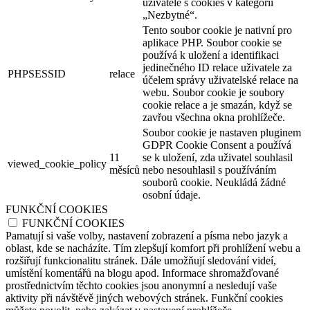
uživatele s cookies v kategorii
„Nezbytné“.
Tento soubor cookie je nativní pro
aplikace PHP. Soubor cookie se
používá k uložení a identifikaci
jedinečného ID relace uživatele za
PHPSESSID
relace
účelem správy uživatelské relace na
webu. Soubor cookie je soubory
cookie relace a je smazán, když se
zavřou všechna okna prohlížeče.
Soubor cookie je nastaven pluginem
GDPR Cookie Consent a používá
11
se k uložení, zda uživatel souhlasil
viewed_cookie_policy
měsíců
nebo nesouhlasil s používáním
souborů cookie. Neukládá žádné
osobní údaje.
FUNKČNÍ COOKIES
FUNKČNÍ COOKIES
Pamatují si vaše volby, nastavení zobrazení a písma nebo jazyk a
oblast, kde se nacházíte. Tím zlepšují komfort při prohlížení webu a
rozšiřují funkcionalitu stránek. Dále umožňují sledování videí,
umístění komentářů na blogu apod. Informace shromažďované
prostřednictvím těchto cookies jsou anonymní a nesledují vaše
aktivity při návštěvě jiných webových stránek. Funkční cookies