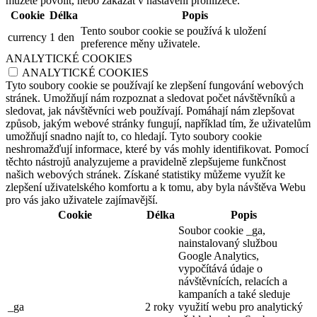
můžete povolit, nebo zakázat v nastavení prohlížeče.
Cookie
Délka
Popis
Tento soubor cookie se používá k uložení
currency
1 den
preference měny uživatele.
ANALYTICKÉ COOKIES
ANALYTICKÉ COOKIES
Tyto soubory cookie se používají ke zlepšení fungování webových
stránek. Umožňují nám rozpoznat a sledovat počet návštěvníků a
sledovat, jak návštěvníci web používají. Pomáhají nám zlepšovat
způsob, jakým webové stránky fungují, například tím, že uživatelům
umožňují snadno najít to, co hledají. Tyto soubory cookie
neshromažďují informace, které by vás mohly identifikovat. Pomocí
těchto nástrojů analyzujeme a pravidelně zlepšujeme funkčnost
našich webových stránek. Získané statistiky můžeme využít ke
zlepšení uživatelského komfortu a k tomu, aby byla návštěva Webu
pro vás jako uživatele zajímavější.
Cookie
Délka
Popis
Soubor cookie _ga,
nainstalovaný službou
Google Analytics,
vypočítává údaje o
návštěvnících, relacích a
kampaních a také sleduje
_ga
2 roky
využití webu pro analytický