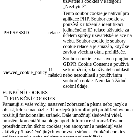
uživatele s cookies v kategorii
„Nezbytné“.
Tento soubor cookie je nativní pro
aplikace PHP. Soubor cookie se
používá k uložení a identifikaci
jedinečného ID relace uživatele za
PHPSESSID
relace
účelem správy uživatelské relace na
webu. Soubor cookie je soubory
cookie relace a je smazán, když se
zavřou všechna okna prohlížeče.
Soubor cookie je nastaven pluginem
GDPR Cookie Consent a používá
11
se k uložení, zda uživatel souhlasil
viewed_cookie_policy
měsíců
nebo nesouhlasil s používáním
souborů cookie. Neukládá žádné
osobní údaje.
FUNKČNÍ COOKIES
FUNKČNÍ COOKIES
Pamatují si vaše volby, nastavení zobrazení a písma nebo jazyk a
oblast, kde se nacházíte. Tím zlepšují komfort při prohlížení webu a
rozšiřují funkcionalitu stránek. Dále umožňují sledování videí,
umístění komentářů na blogu apod. Informace shromažďované
prostřednictvím těchto cookies jsou anonymní a nesledují vaše
aktivity při návštěvě jiných webových stránek. Funkční cookies