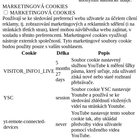
MARKETINGOVÁ COOKIES
MARKETINGOVÁ COOKIES
Používají se ke sledování preferencí webu uživatele za účelem cílení
reklamy, tj. zobrazování marketingových a reklamních sdělení (i na
stránkách třetích stran), které mohou návštěvníka webu zajímat, v
souladu s těmito preferencemi. Marketingové cookies využívají
nástroje externích společností. Tyto marketingové soubory cookie
budou použity pouze s vaším souhlasem.
Cookie
Délka
Popis
Soubor cookie nastavený
5
službou YouTube k měření šířky
months
VISITOR_INFO1_LIVE
pásma, který určuje, zda uživatel
27
získá nové nebo staré rozhraní
days
přehrávače.
Soubor cookie YSC nastavuje
Youtube a používá se ke
YSC
session
sledování zhlédnutí vložených
videí na stránkách Youtube.
YouTube nastavuje tento soubor
cookie tak, aby ukládal
yt-remote-connected-
never
předvolby videa uživatele
devices
pomocí vloženého videa
YouTube.