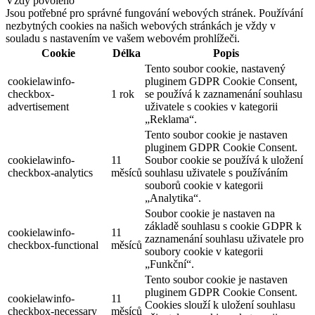
Vždy povoleno
Jsou potřebné pro správné fungování webových stránek. Používání
nezbytných cookies na našich webových stránkách je vždy v
souladu s nastavením ve vašem webovém prohlížeči.
Cookie
Délka
Popis
Tento soubor cookie, nastavený
cookielawinfo-
pluginem GDPR Cookie Consent,
checkbox-
1 rok
se používá k zaznamenání souhlasu
advertisement
uživatele s cookies v kategorii
„Reklama“.
Tento soubor cookie je nastaven
pluginem GDPR Cookie Consent.
cookielawinfo-
11
Soubor cookie se používá k uložení
checkbox-analytics
měsíců
souhlasu uživatele s používáním
souborů cookie v kategorii
„Analytika“.
Soubor cookie je nastaven na
základě souhlasu s cookie GDPR k
cookielawinfo-
11
zaznamenání souhlasu uživatele pro
checkbox-functional
měsíců
soubory cookie v kategorii
„Funkční“.
Tento soubor cookie je nastaven
pluginem GDPR Cookie Consent.
cookielawinfo-
11
Cookies slouží k uložení souhlasu
checkbox-necessary
měsíců