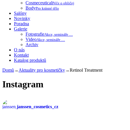
Cosmeceutical
Péče o obličej
Body
Pro krásné tělo
Salóny
Novinky
Poradna
Galerie
Fotografie
Akce, semináře …
Video
Akce, semináře …
Archiv
O nás
Kontakt
Katalog produktů
Domů
→
Aktuality pro kosmetičky
→
Retinol Treatment
Instagram
janssen_cosmetics_cz