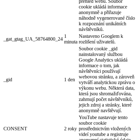
přehled webu. Soubor
cookie ukládá informace
anonymně a přiřazuje
náhodně vygenerované číslo
k rozpoznání unikátních
návštěvníků.
1
Nastaveno Googlem k
_gat_gtag_UA_58764800_24
minuta
rozlišení uživatelů.
Soubor cookie _gid
nainstalovaný službou
Google Analytics ukládá
informace o tom, jak
návštěvníci používají
webovou stránku, a zároveň
_gid
1 den
vytváří analytickou zprávu o
výkonu webu. Některá data,
která jsou shromažďována,
zahrnují počet návštěvníků,
jejich zdroj a stránky, které
anonymně navštěvují.
YouTube nastavuje tento
soubor cookie
CONSENT
2 roky
prostřednictvím vložených
videí youtube a registruje
anonymní statistické údaje.