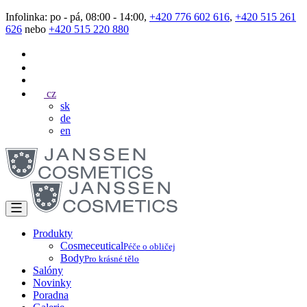
Infolinka: po - pá, 08:00 - 14:00,
+420 776 602 616
,
+420 515 261
626
nebo
+420 515 220 880
cz
sk
de
en
Produkty
Cosmeceutical
Péče o obličej
Body
Pro krásné tělo
Salóny
Novinky
Poradna