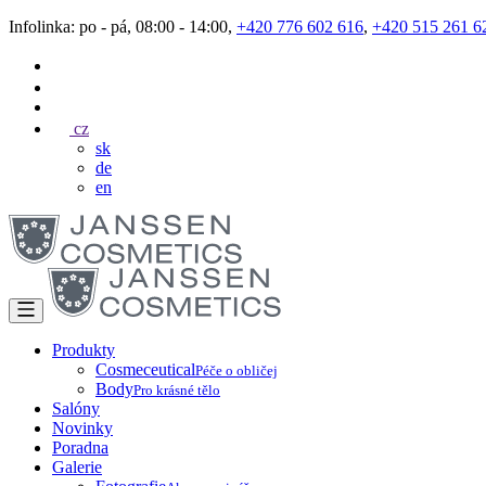
Infolinka: po - pá, 08:00 - 14:00,
+420 776 602 616
,
+420 515 261 6
cz
sk
de
en
Produkty
Cosmeceutical
Péče o obličej
Body
Pro krásné tělo
Salóny
Novinky
Poradna
Galerie