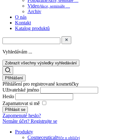
Fotografie
Akce, semináře …
Video
Akce, semináře …
Archiv
O nás
Kontakt
Katalog produktů
Vyhledávám ...
Zobrazit všechny výsledky vyhledávání
Přihlášení
Přihlášení pro registrované kosmetičky
Uživatelské jméno
Heslo
Zapamatovat si mě
Zapomenuté heslo?
Nemáte účet? Registrujte se
Produkty
Cosmeceutical
Péče o obličej