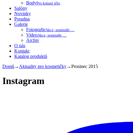
Body
Pro krásné tělo
Salóny
Novinky
Poradna
Galerie
Fotografie
Akce, semináře …
Video
Akce, semináře …
Archiv
O nás
Kontakt
Katalog produktů
Domů
→
Aktuality pro kosmetičky
→
Prosinec 2015
Instagram