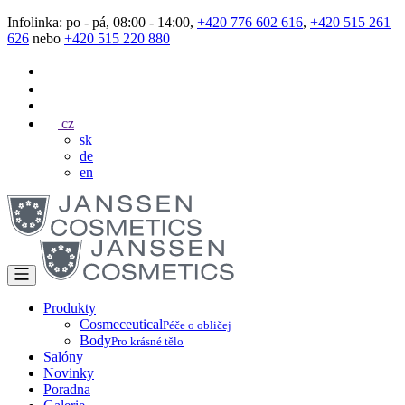
Infolinka: po - pá, 08:00 - 14:00,
+420 776 602 616
,
+420 515 261
626
nebo
+420 515 220 880
cz
sk
de
en
Produkty
Cosmeceutical
Péče o obličej
Body
Pro krásné tělo
Salóny
Novinky
Poradna