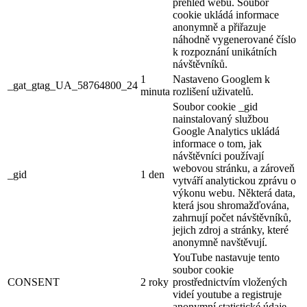
přehled webu. Soubor
cookie ukládá informace
anonymně a přiřazuje
náhodně vygenerované číslo
k rozpoznání unikátních
návštěvníků.
1
Nastaveno Googlem k
_gat_gtag_UA_58764800_24
minuta
rozlišení uživatelů.
Soubor cookie _gid
nainstalovaný službou
Google Analytics ukládá
informace o tom, jak
návštěvníci používají
webovou stránku, a zároveň
_gid
1 den
vytváří analytickou zprávu o
výkonu webu. Některá data,
která jsou shromažďována,
zahrnují počet návštěvníků,
jejich zdroj a stránky, které
anonymně navštěvují.
YouTube nastavuje tento
soubor cookie
CONSENT
2 roky
prostřednictvím vložených
videí youtube a registruje
anonymní statistické údaje.