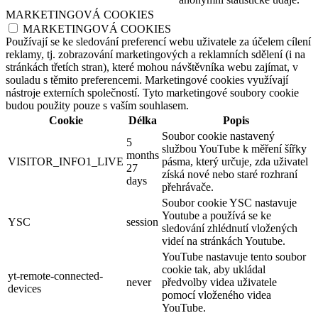
MARKETINGOVÁ COOKIES
MARKETINGOVÁ COOKIES
Používají se ke sledování preferencí webu uživatele za účelem cílení
reklamy, tj. zobrazování marketingových a reklamních sdělení (i na
stránkách třetích stran), které mohou návštěvníka webu zajímat, v
souladu s těmito preferencemi. Marketingové cookies využívají
nástroje externích společností. Tyto marketingové soubory cookie
budou použity pouze s vaším souhlasem.
Cookie
Délka
Popis
Soubor cookie nastavený
5
službou YouTube k měření šířky
months
VISITOR_INFO1_LIVE
pásma, který určuje, zda uživatel
27
získá nové nebo staré rozhraní
days
přehrávače.
Soubor cookie YSC nastavuje
Youtube a používá se ke
YSC
session
sledování zhlédnutí vložených
videí na stránkách Youtube.
YouTube nastavuje tento soubor
cookie tak, aby ukládal
yt-remote-connected-
never
předvolby videa uživatele
devices
pomocí vloženého videa
YouTube.