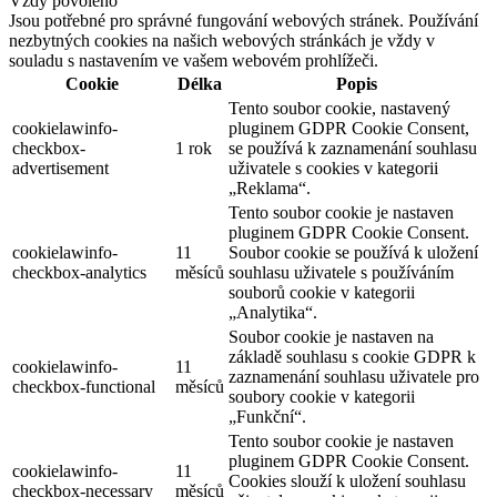
Vždy povoleno
Jsou potřebné pro správné fungování webových stránek. Používání
nezbytných cookies na našich webových stránkách je vždy v
souladu s nastavením ve vašem webovém prohlížeči.
Cookie
Délka
Popis
Tento soubor cookie, nastavený
cookielawinfo-
pluginem GDPR Cookie Consent,
checkbox-
1 rok
se používá k zaznamenání souhlasu
advertisement
uživatele s cookies v kategorii
„Reklama“.
Tento soubor cookie je nastaven
pluginem GDPR Cookie Consent.
cookielawinfo-
11
Soubor cookie se používá k uložení
checkbox-analytics
měsíců
souhlasu uživatele s používáním
souborů cookie v kategorii
„Analytika“.
Soubor cookie je nastaven na
základě souhlasu s cookie GDPR k
cookielawinfo-
11
zaznamenání souhlasu uživatele pro
checkbox-functional
měsíců
soubory cookie v kategorii
„Funkční“.
Tento soubor cookie je nastaven
pluginem GDPR Cookie Consent.
cookielawinfo-
11
Cookies slouží k uložení souhlasu
checkbox-necessary
měsíců