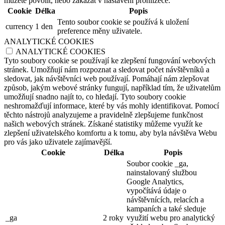
můžete povolit, nebo zakázat v nastavení prohlížeče.
Cookie
Délka
Popis
Tento soubor cookie se používá k uložení
currency
1 den
preference měny uživatele.
ANALYTICKÉ COOKIES
ANALYTICKÉ COOKIES
Tyto soubory cookie se používají ke zlepšení fungování webových
stránek. Umožňují nám rozpoznat a sledovat počet návštěvníků a
sledovat, jak návštěvníci web používají. Pomáhají nám zlepšovat
způsob, jakým webové stránky fungují, například tím, že uživatelům
umožňují snadno najít to, co hledají. Tyto soubory cookie
neshromažďují informace, které by vás mohly identifikovat. Pomocí
těchto nástrojů analyzujeme a pravidelně zlepšujeme funkčnost
našich webových stránek. Získané statistiky můžeme využít ke
zlepšení uživatelského komfortu a k tomu, aby byla návštěva Webu
pro vás jako uživatele zajímavější.
Cookie
Délka
Popis
Soubor cookie _ga,
nainstalovaný službou
Google Analytics,
vypočítává údaje o
návštěvnících, relacích a
kampaních a také sleduje
_ga
2 roky
využití webu pro analytický