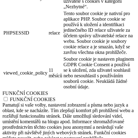
uživatele s cookies v kategorii
„Nezbytné“.
Tento soubor cookie je nativní pro
aplikace PHP. Soubor cookie se
používá k uložení a identifikaci
jedinečného ID relace uživatele za
PHPSESSID
relace
účelem správy uživatelské relace na
webu. Soubor cookie je soubory
cookie relace a je smazán, když se
zavřou všechna okna prohlížeče.
Soubor cookie je nastaven pluginem
GDPR Cookie Consent a používá
11
se k uložení, zda uživatel souhlasil
viewed_cookie_policy
měsíců
nebo nesouhlasil s používáním
souborů cookie. Neukládá žádné
osobní údaje.
FUNKČNÍ COOKIES
FUNKČNÍ COOKIES
Pamatují si vaše volby, nastavení zobrazení a písma nebo jazyk a
oblast, kde se nacházíte. Tím zlepšují komfort při prohlížení webu a
rozšiřují funkcionalitu stránek. Dále umožňují sledování videí,
umístění komentářů na blogu apod. Informace shromažďované
prostřednictvím těchto cookies jsou anonymní a nesledují vaše
aktivity při návštěvě jiných webových stránek. Funkční cookies