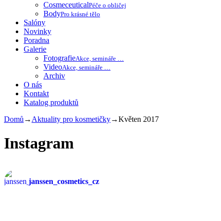
Cosmeceutical
Péče o obličej
Body
Pro krásné tělo
Salóny
Novinky
Poradna
Galerie
Fotografie
Akce, semináře …
Video
Akce, semináře …
Archiv
O nás
Kontakt
Katalog produktů
Domů
→
Aktuality pro kosmetičky
→
Květen 2017
Instagram
janssen_cosmetics_cz