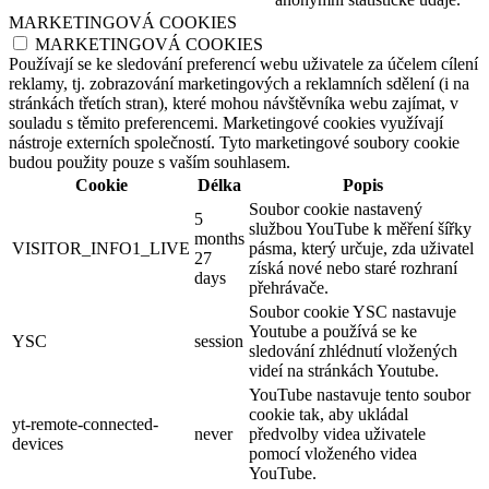
MARKETINGOVÁ COOKIES
MARKETINGOVÁ COOKIES
Používají se ke sledování preferencí webu uživatele za účelem cílení
reklamy, tj. zobrazování marketingových a reklamních sdělení (i na
stránkách třetích stran), které mohou návštěvníka webu zajímat, v
souladu s těmito preferencemi. Marketingové cookies využívají
nástroje externích společností. Tyto marketingové soubory cookie
budou použity pouze s vaším souhlasem.
Cookie
Délka
Popis
Soubor cookie nastavený
5
službou YouTube k měření šířky
months
VISITOR_INFO1_LIVE
pásma, který určuje, zda uživatel
27
získá nové nebo staré rozhraní
days
přehrávače.
Soubor cookie YSC nastavuje
Youtube a používá se ke
YSC
session
sledování zhlédnutí vložených
videí na stránkách Youtube.
YouTube nastavuje tento soubor
cookie tak, aby ukládal
yt-remote-connected-
never
předvolby videa uživatele
devices
pomocí vloženého videa
YouTube.