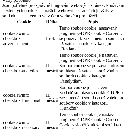
Vždy povoleno
Jsou potřebné pro správné fungování webových stránek. Používání
nezbytných cookies na našich webových stránkách je vždy v
souladu s nastavením ve vašem webovém prohlížeči.
Cookie
Délka
Popis
Tento soubor cookie, nastavený
cookielawinfo-
pluginem GDPR Cookie Consent,
checkbox-
1 rok
se používá k zaznamenání souhlasu
advertisement
uživatele s cookies v kategorii
„Reklama“.
Tento soubor cookie je nastaven
pluginem GDPR Cookie Consent.
cookielawinfo-
11
Soubor cookie se používá k uložení
checkbox-analytics
měsíců
souhlasu uživatele s používáním
souborů cookie v kategorii
„Analytika“.
Soubor cookie je nastaven na
základě souhlasu s cookie GDPR k
cookielawinfo-
11
zaznamenání souhlasu uživatele pro
checkbox-functional
měsíců
soubory cookie v kategorii
„Funkční“.
Tento soubor cookie je nastaven
pluginem GDPR Cookie Consent.
cookielawinfo-
11
Cookies slouží k uložení souhlasu
checkbox-necessary
měsíců