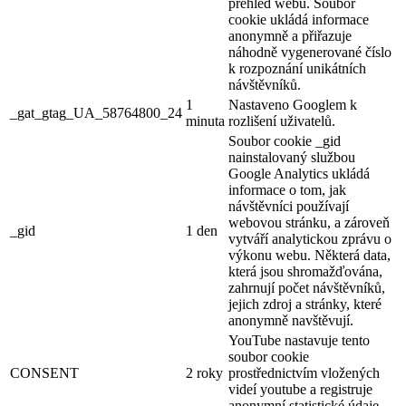
přehled webu. Soubor
cookie ukládá informace
anonymně a přiřazuje
náhodně vygenerované číslo
k rozpoznání unikátních
návštěvníků.
1
Nastaveno Googlem k
_gat_gtag_UA_58764800_24
minuta
rozlišení uživatelů.
Soubor cookie _gid
nainstalovaný službou
Google Analytics ukládá
informace o tom, jak
návštěvníci používají
webovou stránku, a zároveň
_gid
1 den
vytváří analytickou zprávu o
výkonu webu. Některá data,
která jsou shromažďována,
zahrnují počet návštěvníků,
jejich zdroj a stránky, které
anonymně navštěvují.
YouTube nastavuje tento
soubor cookie
CONSENT
2 roky
prostřednictvím vložených
videí youtube a registruje
anonymní statistické údaje.