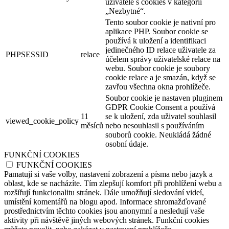
uživatele s cookies v kategorii
„Nezbytné“.
Tento soubor cookie je nativní pro
aplikace PHP. Soubor cookie se
používá k uložení a identifikaci
jedinečného ID relace uživatele za
PHPSESSID
relace
účelem správy uživatelské relace na
webu. Soubor cookie je soubory
cookie relace a je smazán, když se
zavřou všechna okna prohlížeče.
Soubor cookie je nastaven pluginem
GDPR Cookie Consent a používá
11
se k uložení, zda uživatel souhlasil
viewed_cookie_policy
měsíců
nebo nesouhlasil s používáním
souborů cookie. Neukládá žádné
osobní údaje.
FUNKČNÍ COOKIES
FUNKČNÍ COOKIES
Pamatují si vaše volby, nastavení zobrazení a písma nebo jazyk a
oblast, kde se nacházíte. Tím zlepšují komfort při prohlížení webu a
rozšiřují funkcionalitu stránek. Dále umožňují sledování videí,
umístění komentářů na blogu apod. Informace shromažďované
prostřednictvím těchto cookies jsou anonymní a nesledují vaše
aktivity při návštěvě jiných webových stránek. Funkční cookies