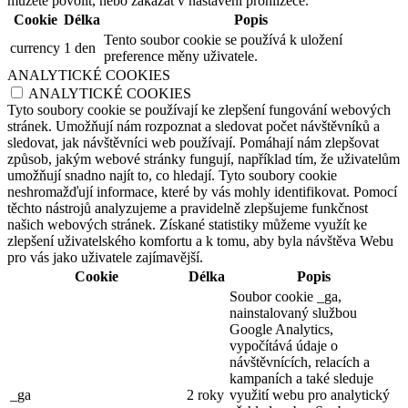
můžete povolit, nebo zakázat v nastavení prohlížeče.
Cookie
Délka
Popis
Tento soubor cookie se používá k uložení
currency
1 den
preference měny uživatele.
ANALYTICKÉ COOKIES
ANALYTICKÉ COOKIES
Tyto soubory cookie se používají ke zlepšení fungování webových
stránek. Umožňují nám rozpoznat a sledovat počet návštěvníků a
sledovat, jak návštěvníci web používají. Pomáhají nám zlepšovat
způsob, jakým webové stránky fungují, například tím, že uživatelům
umožňují snadno najít to, co hledají. Tyto soubory cookie
neshromažďují informace, které by vás mohly identifikovat. Pomocí
těchto nástrojů analyzujeme a pravidelně zlepšujeme funkčnost
našich webových stránek. Získané statistiky můžeme využít ke
zlepšení uživatelského komfortu a k tomu, aby byla návštěva Webu
pro vás jako uživatele zajímavější.
Cookie
Délka
Popis
Soubor cookie _ga,
nainstalovaný službou
Google Analytics,
vypočítává údaje o
návštěvnících, relacích a
kampaních a také sleduje
_ga
2 roky
využití webu pro analytický