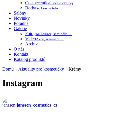
Cosmeceutical
Péče o obličej
Body
Pro krásné tělo
Salóny
Novinky
Poradna
Galerie
Fotografie
Akce, semináře …
Video
Akce, semináře …
Archiv
O nás
Kontakt
Katalog produktů
Domů
→
Aktuality pro kosmetičky
→
Krémy
Instagram
janssen_cosmetics_cz