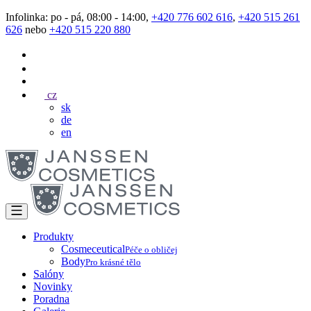
Infolinka: po - pá, 08:00 - 14:00,
+420 776 602 616
,
+420 515 261
626
nebo
+420 515 220 880
cz
sk
de
en
Produkty
Cosmeceutical
Péče o obličej
Body
Pro krásné tělo
Salóny
Novinky
Poradna