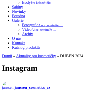
Body
Pro krásné tělo
Salóny
Novinky
Poradna
Galerie
Fotografie
Akce, semináře …
Video
Akce, semináře …
Archiv
O nás
Kontakt
Katalog produktů
Domů
→
Aktuality pro kosmetičky
→
DUBEN 2024
Instagram
janssen_cosmetics_cz