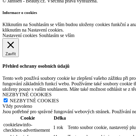
© Janssen - Beauty.cz. Všechna práva vyhrazena.
Informace o cookies
Kliknutím na Souhlasím se vším budou uloženy cookies funkční a an
kliknutím na Nastavení cookies.
Nastavení cookies
Souhlasím se vším
Zavřít
Přehled ochrany osobních údajů
Tento web používá soubory cookie ke zlepšení vašeho zážitku při pro
fungování základních funkcí webu. Používáme také soubory cookie tř
uloženy pouze s vaším souhlasem. Máte také možnost odhlásit se z těc
NEZBYTNÉ COOKIES
NEZBYTNÉ COOKIES
Vždy povoleno
Jsou potřebné pro správné fungování webových stránek. Používání n
Cookie
Délka
cookielawinfo-
1 rok
Tento soubor cookie, nastavený pl
checkbox-advertisement