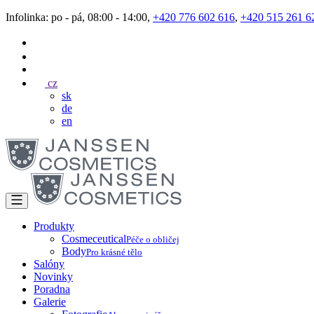
Infolinka: po - pá, 08:00 - 14:00,
+420 776 602 616
,
+420 515 261 6
cz
sk
de
en
Produkty
Cosmeceutical
Péče o obličej
Body
Pro krásné tělo
Salóny
Novinky
Poradna
Galerie