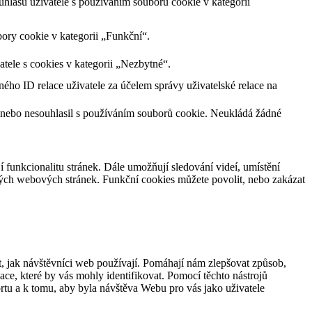
lasu uživatele s používáním souborů cookie v kategorii
ory cookie v kategorii „Funkční“.
tele s cookies v kategorii „Nezbytné“.
ného ID relace uživatele za účelem správy uživatelské relace na
 nebo nesouhlasil s používáním souborů cookie. Neukládá žádné
jí funkcionalitu stránek. Dále umožňují sledování videí, umístění
ných webových stránek. Funkční cookies můžete povolit, nebo zakázat
, jak návštěvníci web používají. Pomáhají nám zlepšovat způsob,
ce, které by vás mohly identifikovat. Pomocí těchto nástrojů
rtu a k tomu, aby byla návštěva Webu pro vás jako uživatele