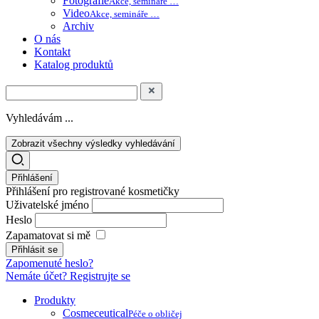
Fotografie
Akce, semináře …
Video
Akce, semináře …
Archiv
O nás
Kontakt
Katalog produktů
Vyhledávám ...
Zobrazit všechny výsledky vyhledávání
Přihlášení
Přihlášení pro registrované kosmetičky
Uživatelské jméno
Heslo
Zapamatovat si mě
Zapomenuté heslo?
Nemáte účet? Registrujte se
Produkty
Cosmeceutical
Péče o obličej