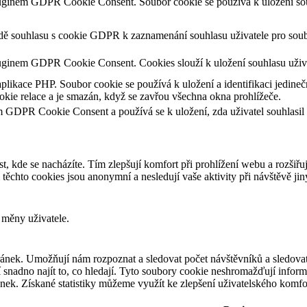
luginem GDPR Cookie Consent. Soubor cookie se používá k uložení souh
adě souhlasu s cookie GDPR k zaznamenání souhlasu uživatele pro soub
uginem GDPR Cookie Consent. Cookies slouží k uložení souhlasu uživa
aplikace PHP. Soubor cookie se používá k uložení a identifikaci jedineč
kie relace a je smazán, když se zavřou všechna okna prohlížeče.
m GDPR Cookie Consent a používá se k uložení, zda uživatel souhlasil
t, kde se nacházíte. Tím zlepšují komfort při prohlížení webu a rozšiřu
chto cookies jsou anonymní a nesledují vaše aktivity při návštěvě ji
 měny uživatele.
ánek. Umožňují nám rozpoznat a sledovat počet návštěvníků a sledovat
snadno najít to, co hledají. Tyto soubory cookie neshromažďují informa
ek. Získané statistiky můžeme využít ke zlepšení uživatelského komfo