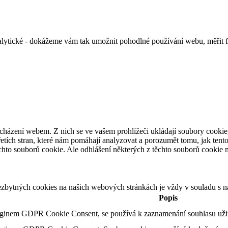
alytické - dokážeme vám tak umožnit pohodlné používání webu, měřit 
cházení webem. Z nich se ve vašem prohlížeči ukládají soubory cookie,
etích stran, které nám pomáhají analyzovat a porozumět tomu, jak ten
hto souborů cookie. Ale odhlášení některých z těchto souborů cookie mů
ezbytných cookies na našich webových stránkách je vždy v souladu s 
Popis
uginem GDPR Cookie Consent, se používá k zaznamenání souhlasu uživa