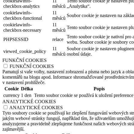
cookielawinfo-
11
Tento soubor cookie je nastaven p
checkbox-analytics
měsíců
„Analytika“.
cookielawinfo-
11
Soubor cookie je nastaven na zákl
checkbox-functional
měsíců
cookielawinfo-
11
Tento soubor cookie je nastaven pl
checkbox-necessary
měsíců
Tento soubor cookie je nativní pro 
PHPSESSID
relace
webu. Soubor cookie je soubory coo
11
Soubor cookie je nastaven plugine
viewed_cookie_policy
měsíců
osobní údaje.
FUNKČNÍ COOKIES
FUNKČNÍ COOKIES
Pamatují si vaše volby, nastavení zobrazení a písma nebo jazyk a oblas
komentářů na blogu apod. Informace shromažďované prostřednictvím tě
v nastavení prohlížeče.
Cookie
Délka
Popis
currency
1 den
Tento soubor cookie se používá k uložení preference
ANALYTICKÉ COOKIES
ANALYTICKÉ COOKIES
Tyto soubory cookie se používají ke zlepšení fungování webových str
jakým webové stránky fungují, například tím, že uživatelům umožňují 
analyzujeme a pravidelně zlepšujeme funkčnost našich webových strán
zajímavější.