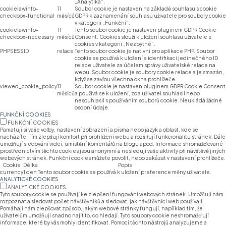
„Analytika“.
cookielawinfo-
11
Soubor cookie je nastaven na základě souhlasu s cookie
checkbox-functional
měsíců
GDPR k zaznamenání souhlasu uživatele pro soubory cookie
v kategorii „Funkční“.
cookielawinfo-
11
Tento soubor cookie je nastaven pluginem GDPR Cookie
checkbox-necessary
měsíců
Consent. Cookies slouží k uložení souhlasu uživatele s
cookies v kategorii „Nezbytné“.
PHPSESSID
relace
Tento soubor cookie je nativní pro aplikace PHP. Soubor
cookie se používá k uložení a identifikaci jedinečného ID
relace uživatele za účelem správy uživatelské relace na
webu. Soubor cookie je soubory cookie relace a je smazán,
když se zavřou všechna okna prohlížeče.
viewed_cookie_policy
11
Soubor cookie je nastaven pluginem GDPR Cookie Consent
měsíců
a používá se k uložení, zda uživatel souhlasil nebo
nesouhlasil s používáním souborů cookie. Neukládá žádné
osobní údaje.
FUNKČNÍ COOKIES
FUNKČNÍ COOKIES
Pamatují si vaše volby, nastavení zobrazení a písma nebo jazyk a oblast, kde se
nacházíte. Tím zlepšují komfort při prohlížení webu a rozšiřují funkcionalitu stránek. Dále
umožňují sledování videí, umístění komentářů na blogu apod. Informace shromažďované
prostřednictvím těchto cookies jsou anonymní a nesledují vaše aktivity při návštěvě jiných
webových stránek. Funkční cookies můžete povolit, nebo zakázat v nastavení prohlížeče.
Cookie
Délka
Popis
currency
1 den
Tento soubor cookie se používá k uložení preference měny uživatele.
ANALYTICKÉ COOKIES
ANALYTICKÉ COOKIES
Tyto soubory cookie se používají ke zlepšení fungování webových stránek. Umožňují nám
rozpoznat a sledovat počet návštěvníků a sledovat, jak návštěvníci web používají.
Pomáhají nám zlepšovat způsob, jakým webové stránky fungují, například tím, že
uživatelům umožňují snadno najít to, co hledají. Tyto soubory cookie neshromažďují
informace, které by vás mohly identifikovat. Pomocí těchto nástrojů analyzujeme a