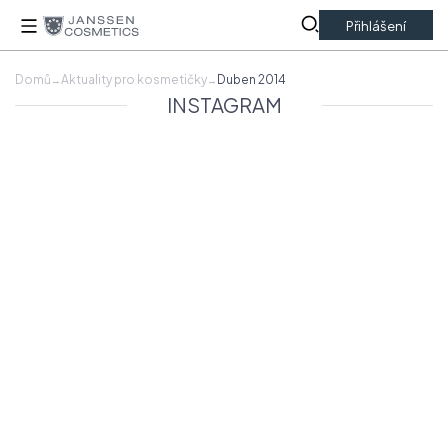
Přihlášení
Domů
Aktuality pro kosmetičky
Duben 2014
→
→
INSTAGRAM