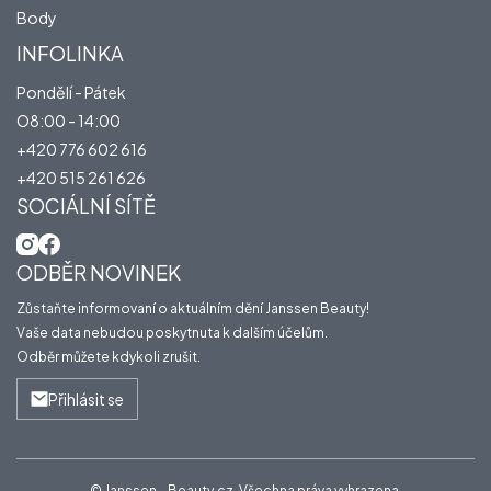
Body
INFOLINKA
Pondělí - Pátek
O8:00 - 14:00
+420 776 602 616
+420 515 261 626
SOCIÁLNÍ SÍTĚ
ODBĚR NOVINEK
Zůstaňte informovaní o aktuálním dění Janssen Beauty!
Vaše data nebudou poskytnuta k dalším účelům.
Odběr můžete kdykoli zrušit.
Přihlásit se
© Janssen - Beauty.cz. Všechna práva vyhrazena.