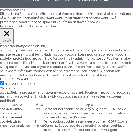
Informace o cookies
Kliknutím na Souhlasím se vším budou uloženy cookies funkční a analytické - dokážeme
vám tak umožnit pohodlné používání webu, měřit funkčnost našeho webu. Své
preference můžete snadno upravit kliknutím na Nastavení cookies.
Nastavení cookies
Souhlasím se vším
Zavřít
Přehled ochrany osobních údajů
Tento web používá soubory cookie ke zlepšení vašeho zážitku při procházení webem. Z
nich se ve vašem prohlížeči ukládají soubory cookie, které jsou kategorizovány podle
potřeby, protože jsou nezbytné pro fungování základních funkcí webu. Používáme také
soubory cookie třetích stran, které nám pomáhají analyzovat a porozumět tomu, jak tento
web používáte. Tyto soubory cookie budou ve vašem prohlížeči uloženy pouze s vaším
souhlasem. Máte také možnost odhlásit se z těchto souborů cookie. Ale odhlášení
některých z těchto souborů cookie může ovlivnit váš zážitek z prohlížení.
NEZBYTNÉ COOKIES
NEZBYTNÉ COOKIES
Vždy povoleno
Jsou potřebné pro správné fungování webových stránek. Používání nezbytných cookies
na našich webových stránkách je vždy v souladu s nastavením ve vašem webovém
prohlížeči.
Cookie
Délka
Popis
cookielawinfo-
1 rok
Tento soubor cookie, nastavený pluginem GDPR Cookie
checkbox-
Consent, se používá k zaznamenání souhlasu uživatele s
advertisement
cookies v kategorii „Reklama“.
cookielawinfo-
11
Tento soubor cookie je nastaven pluginem GDPR Cookie
checkbox-analytics
měsíců
Consent. Soubor cookie se používá k uložení souhlasu
uživatele s používáním souborů cookie v kategorii