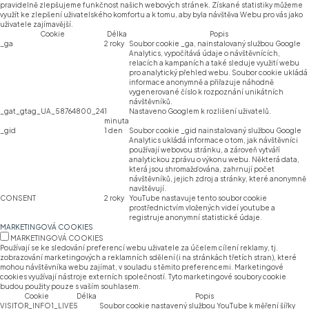
pravidelně zlepšujeme funkčnost našich webových stránek. Získané statistiky můžeme
využít ke zlepšení uživatelského komfortu a k tomu, aby byla návštěva Webu pro vás jako
uživatele zajímavější.
Cookie
Délka
Popis
_ga
2 roky
Soubor cookie _ga, nainstalovaný službou Google
Analytics, vypočítává údaje o návštěvnících,
relacích a kampaních a také sleduje využití webu
pro analytický přehled webu. Soubor cookie ukládá
informace anonymně a přiřazuje náhodně
vygenerované číslo k rozpoznání unikátních
návštěvníků.
_gat_gtag_UA_58764800_24
1
Nastaveno Googlem k rozlišení uživatelů.
minuta
_gid
1 den
Soubor cookie _gid nainstalovaný službou Google
Analytics ukládá informace o tom, jak návštěvníci
používají webovou stránku, a zároveň vytváří
analytickou zprávu o výkonu webu. Některá data,
která jsou shromažďována, zahrnují počet
návštěvníků, jejich zdroj a stránky, které anonymně
navštěvují.
CONSENT
2 roky
YouTube nastavuje tento soubor cookie
prostřednictvím vložených videí youtube a
registruje anonymní statistické údaje.
MARKETINGOVÁ COOKIES
MARKETINGOVÁ COOKIES
Používají se ke sledování preferencí webu uživatele za účelem cílení reklamy, tj.
zobrazování marketingových a reklamních sdělení (i na stránkách třetích stran), které
mohou návštěvníka webu zajímat, v souladu s těmito preferencemi. Marketingové
cookies využívají nástroje externích společností. Tyto marketingové soubory cookie
budou použity pouze s vaším souhlasem.
Cookie
Délka
Popis
VISITOR_INFO1_LIVE
5
Soubor cookie nastavený službou YouTube k měření šířky