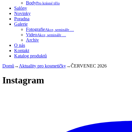
Body
Pro krásné tělo
Salóny
Novinky
Poradna
Galerie
Fotografie
Akce, semináře …
Video
Akce, semináře …
Archiv
O nás
Kontakt
Katalog produktů
Domů
→
Aktuality pro kosmetičky
→
ČERVENEC 2026
Instagram