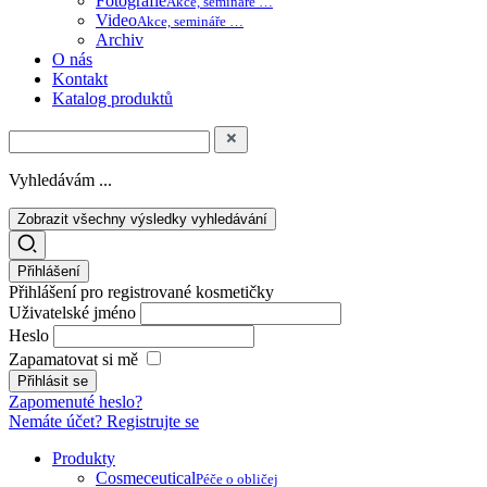
Fotografie
Akce, semináře …
Video
Akce, semináře …
Archiv
O nás
Kontakt
Katalog produktů
Vyhledávám ...
Zobrazit všechny výsledky vyhledávání
Přihlášení
Přihlášení pro registrované kosmetičky
Uživatelské jméno
Heslo
Zapamatovat si mě
Zapomenuté heslo?
Nemáte účet? Registrujte se
Produkty
Cosmeceutical
Péče o obličej