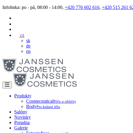
Infolinka: po - pá, 08:00 - 14:00,
+420 776 602 616
,
+420 515 261 6
cz
sk
de
en
Produkty
Cosmeceutical
Péče o obličej
Body
Pro krásné tělo
Salóny
Novinky
Poradna
Galerie