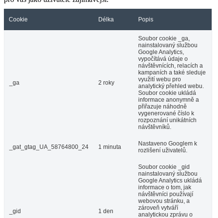
Cookie
Délka
Popis
Soubor cookie _ga,
nainstalovaný službou
Google Analytics,
vypočítává údaje o
návštěvnících, relacích a
kampaních a také sleduje
využití webu pro
_ga
2 roky
analytický přehled webu.
Soubor cookie ukládá
informace anonymně a
přiřazuje náhodně
vygenerované číslo k
rozpoznání unikátních
návštěvníků.
Nastaveno Googlem k
_gat_gtag_UA_58764800_24
1 minuta
rozlišení uživatelů.
Soubor cookie _gid
nainstalovaný službou
Google Analytics ukládá
informace o tom, jak
návštěvníci používají
webovou stránku, a
zároveň vytváří
_gid
1 den
analytickou zprávu o