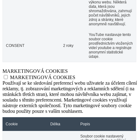
výkonu webu. Některá
data, která jsou
shromažďována, zahrnují
počet návštěvníků, jejich
zdroj a stránky, které
anonymně navštěvují.
YouTube nastavuje tento
soubor cookie
prostřednictvím vložených
CONSENT
2 roky
videí youtube a registruje
anonymní statistické
údaje.
MARKETINGOVÁ COOKIES
MARKETINGOVÁ COOKIES
Používají se ke sledování preferencí webu uživatele za účelem cílení
reklamy, tj. zobrazování marketingových a reklamních sdělení (i na
stránkách třetích stran), které mohou návštěvníka webu zajímat, v
souladu s těmito preferencemi. Marketingové cookies využívají
nástroje externích společností. Tyto marketingové soubory cookie
budou použity pouze s vaším souhlasem.
Cookie
Délka
Popis
Soubor cookie nastavený