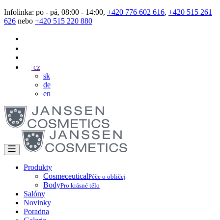
Infolinka: po - pá, 08:00 - 14:00,
+420 776 602 616
,
+420 515 261
626
nebo
+420 515 220 880
cz
sk
de
en
Produkty
Cosmeceutical
Péče o obličej
Body
Pro krásné tělo
Salóny
Novinky
Poradna