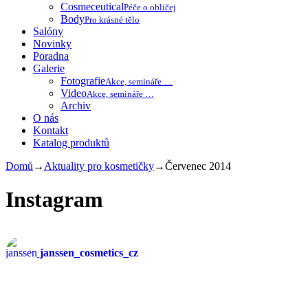
Cosmeceutical
Péče o obličej
Body
Pro krásné tělo
Salóny
Novinky
Poradna
Galerie
Fotografie
Akce, semináře …
Video
Akce, semináře …
Archiv
O nás
Kontakt
Katalog produktů
Domů
→
Aktuality pro kosmetičky
→
Červenec 2014
Instagram
janssen_cosmetics_cz