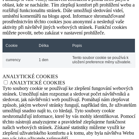
oblast, kde se nacházíte. Tím zlepšují komfort při prohlížení webu a
rozšiřují funkcionalitu stránek. Dále umožňují sledování videí,
umístění komentářů na blogu apod. Informace shromažďované
prostřednictvím těchto cookies jsou anonymní a nesledují vaše
aktivity při návštěvě jiných webových stránek. Funkční cookies
můžete povolit, nebo zakázat v nastavení prohlížeče.
Cookie
Délka
Popis
Tento soubor cookie se používá k
currency
1 den
uložení preference měny uživatele.
ANALYTICKÉ COOKIES
ANALYTICKÉ COOKIES
Tyto soubory cookie se používají ke zlepšení fungování webových
stránek. Umožňují nám rozpoznat a sledovat počet návštěvníků a
sledovat, jak návštěvníci web používají. Pomáhají nám zlepšovat
způsob, jakým webové stránky fungují, například tím, že uživatelům
umožňují snadno najít to, co hledají. Tyto soubory cookie
neshromažďují informace, které by vás mohly identifikovat. Pomocí
těchto nástrojů analyzujeme a pravidelně zlepšujeme funkčnost
našich webových stránek. Získané statistiky můžeme využít ke
zlepšení uživatelského komfortu a k tomu, aby byla návštěva Webu
pro vás jako uživatele zajímavější.