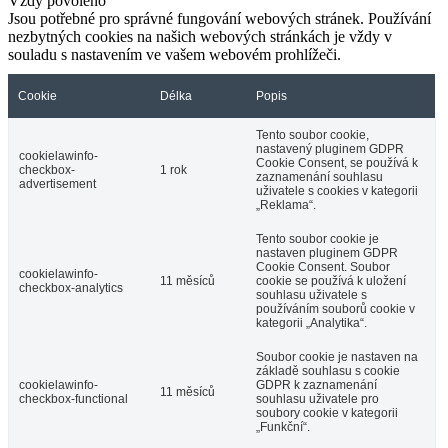
Vždy povoleno
Jsou potřebné pro správné fungování webových stránek. Používání
nezbytných cookies na našich webových stránkách je vždy v
souladu s nastavením ve vašem webovém prohlížeči.
Cookie
Délka
Popis
Tento soubor cookie,
nastavený pluginem GDPR
cookielawinfo-
Cookie Consent, se používá k
checkbox-
1 rok
zaznamenání souhlasu
advertisement
uživatele s cookies v kategorii
„Reklama“.
Tento soubor cookie je
nastaven pluginem GDPR
Cookie Consent. Soubor
cookielawinfo-
11 měsíců
cookie se používá k uložení
checkbox-analytics
souhlasu uživatele s
používáním souborů cookie v
kategorii „Analytika“.
Soubor cookie je nastaven na
základě souhlasu s cookie
cookielawinfo-
GDPR k zaznamenání
11 měsíců
checkbox-functional
souhlasu uživatele pro
soubory cookie v kategorii
„Funkční“.