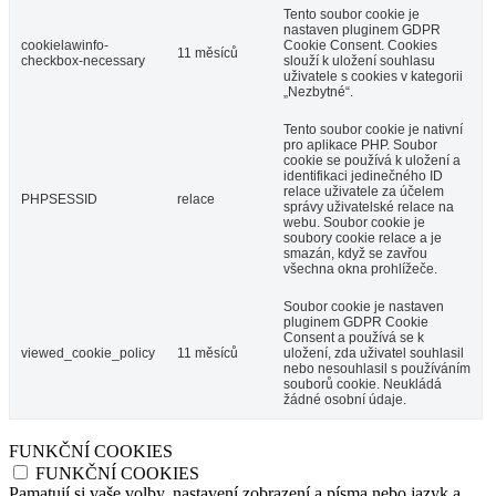
Tento soubor cookie je
nastaven pluginem GDPR
cookielawinfo-
Cookie Consent. Cookies
11 měsíců
checkbox-necessary
slouží k uložení souhlasu
uživatele s cookies v kategorii
„Nezbytné“.
Tento soubor cookie je nativní
pro aplikace PHP. Soubor
cookie se používá k uložení a
identifikaci jedinečného ID
relace uživatele za účelem
PHPSESSID
relace
správy uživatelské relace na
webu. Soubor cookie je
soubory cookie relace a je
smazán, když se zavřou
všechna okna prohlížeče.
Soubor cookie je nastaven
pluginem GDPR Cookie
Consent a používá se k
viewed_cookie_policy
11 měsíců
uložení, zda uživatel souhlasil
nebo nesouhlasil s používáním
souborů cookie. Neukládá
žádné osobní údaje.
FUNKČNÍ COOKIES
FUNKČNÍ COOKIES
Pamatují si vaše volby, nastavení zobrazení a písma nebo jazyk a