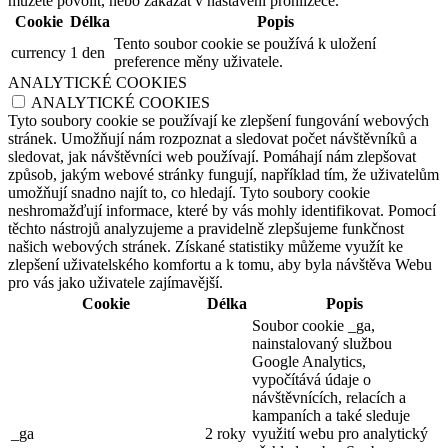
můžete povolit, nebo zakázat v nastavení prohlížeče.
Cookie
Délka
Popis
Tento soubor cookie se používá k uložení
currency
1 den
preference měny uživatele.
ANALYTICKÉ COOKIES
ANALYTICKÉ COOKIES
Tyto soubory cookie se používají ke zlepšení fungování webových
stránek. Umožňují nám rozpoznat a sledovat počet návštěvníků a
sledovat, jak návštěvníci web používají. Pomáhají nám zlepšovat
způsob, jakým webové stránky fungují, například tím, že uživatelům
umožňují snadno najít to, co hledají. Tyto soubory cookie
neshromažďují informace, které by vás mohly identifikovat. Pomocí
těchto nástrojů analyzujeme a pravidelně zlepšujeme funkčnost
našich webových stránek. Získané statistiky můžeme využít ke
zlepšení uživatelského komfortu a k tomu, aby byla návštěva Webu
pro vás jako uživatele zajímavější.
Cookie
Délka
Popis
Soubor cookie _ga,
nainstalovaný službou
Google Analytics,
vypočítává údaje o
návštěvnících, relacích a
kampaních a také sleduje
_ga
2 roky
využití webu pro analytický