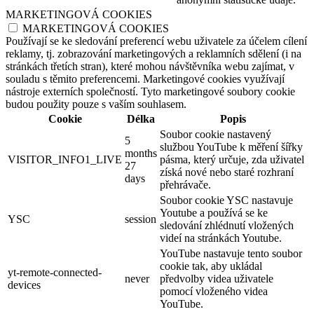
MARKETINGOVÁ COOKIES
MARKETINGOVÁ COOKIES
Používají se ke sledování preferencí webu uživatele za účelem cílení
reklamy, tj. zobrazování marketingových a reklamních sdělení (i na
stránkách třetích stran), které mohou návštěvníka webu zajímat, v
souladu s těmito preferencemi. Marketingové cookies využívají
nástroje externích společností. Tyto marketingové soubory cookie
budou použity pouze s vaším souhlasem.
Cookie
Délka
Popis
Soubor cookie nastavený
5
službou YouTube k měření šířky
months
VISITOR_INFO1_LIVE
pásma, který určuje, zda uživatel
27
získá nové nebo staré rozhraní
days
přehrávače.
Soubor cookie YSC nastavuje
Youtube a používá se ke
YSC
session
sledování zhlédnutí vložených
videí na stránkách Youtube.
YouTube nastavuje tento soubor
cookie tak, aby ukládal
yt-remote-connected-
never
předvolby videa uživatele
devices
pomocí vloženého videa
YouTube.