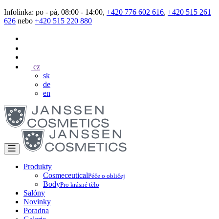
Infolinka: po - pá, 08:00 - 14:00,
+420 776 602 616
,
+420 515 261
626
nebo
+420 515 220 880
cz
sk
de
en
Produkty
Cosmeceutical
Péče o obličej
Body
Pro krásné tělo
Salóny
Novinky
Poradna