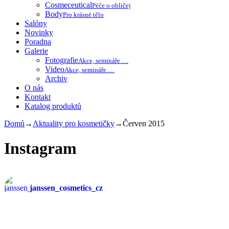
Cosmeceutical
Péče o obličej
Body
Pro krásné tělo
Salóny
Novinky
Poradna
Galerie
Fotografie
Akce, semináře …
Video
Akce, semináře …
Archiv
O nás
Kontakt
Katalog produktů
Domů
→
Aktuality pro kosmetičky
→
Červen 2015
Instagram
janssen_cosmetics_cz