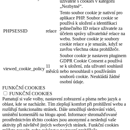
uživatele s cookies v kategorii
„Nezbytné“.
Tento soubor cookie je nativní pro
aplikace PHP. Soubor cookie se
používá k uložení a identifikaci
jedinečného ID relace uživatele za
PHPSESSID
relace
účelem správy uživatelské relace na
webu. Soubor cookie je soubory
cookie relace a je smazán, když se
zavřou všechna okna prohlížeče.
Soubor cookie je nastaven pluginem
GDPR Cookie Consent a používá
11
se k uložení, zda uživatel souhlasil
viewed_cookie_policy
měsíců
nebo nesouhlasil s používáním
souborů cookie. Neukládá žádné
osobní údaje.
FUNKČNÍ COOKIES
FUNKČNÍ COOKIES
Pamatují si vaše volby, nastavení zobrazení a písma nebo jazyk a
oblast, kde se nacházíte. Tím zlepšují komfort při prohlížení webu a
rozšiřují funkcionalitu stránek. Dále umožňují sledování videí,
umístění komentářů na blogu apod. Informace shromažďované
prostřednictvím těchto cookies jsou anonymní a nesledují vaše
aktivity při návštěvě jiných webových stránek. Funkční cookies