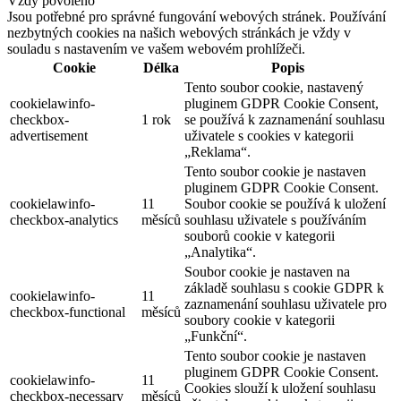
Vždy povoleno
Jsou potřebné pro správné fungování webových stránek. Používání
nezbytných cookies na našich webových stránkách je vždy v
souladu s nastavením ve vašem webovém prohlížeči.
Cookie
Délka
Popis
Tento soubor cookie, nastavený
cookielawinfo-
pluginem GDPR Cookie Consent,
checkbox-
1 rok
se používá k zaznamenání souhlasu
advertisement
uživatele s cookies v kategorii
„Reklama“.
Tento soubor cookie je nastaven
pluginem GDPR Cookie Consent.
cookielawinfo-
11
Soubor cookie se používá k uložení
checkbox-analytics
měsíců
souhlasu uživatele s používáním
souborů cookie v kategorii
„Analytika“.
Soubor cookie je nastaven na
základě souhlasu s cookie GDPR k
cookielawinfo-
11
zaznamenání souhlasu uživatele pro
checkbox-functional
měsíců
soubory cookie v kategorii
„Funkční“.
Tento soubor cookie je nastaven
pluginem GDPR Cookie Consent.
cookielawinfo-
11
Cookies slouží k uložení souhlasu
checkbox-necessary
měsíců