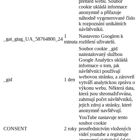
přehled webu. Soubor
cookie ukládá informace
anonymně a přiřazuje
náhodně vygenerované číslo
k rozpoznání unikátních
návštěvníků.
1
Nastaveno Googlem k
_gat_gtag_UA_58764800_24
minuta
rozlišení uživatelů.
Soubor cookie _gid
nainstalovaný službou
Google Analytics ukládá
informace o tom, jak
návštěvníci používají
webovou stránku, a zároveň
_gid
1 den
vytváří analytickou zprávu o
výkonu webu. Některá data,
která jsou shromažďována,
zahrnují počet návštěvníků,
jejich zdroj a stránky, které
anonymně navštěvují.
YouTube nastavuje tento
soubor cookie
CONSENT
2 roky
prostřednictvím vložených
videí youtube a registruje
anonymní statistické údaje.