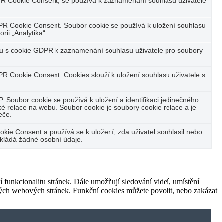
R Cookie Consent, se používá k zaznamenání souhlasu uživatele
PR Cookie Consent. Soubor cookie se používá k uložení souhlasu
rii „Analytika“.
su s cookie GDPR k zaznamenání souhlasu uživatele pro soubory
R Cookie Consent. Cookies slouží k uložení souhlasu uživatele s
P. Soubor cookie se používá k uložení a identifikaci jedinečného
ké relace na webu. Soubor cookie je soubory cookie relace a je
eče.
ie Consent a používá se k uložení, zda uživatel souhlasil nebo
kládá žádné osobní údaje.
jí funkcionalitu stránek. Dále umožňují sledování videí, umístění
ných webových stránek. Funkční cookies můžete povolit, nebo zakázat