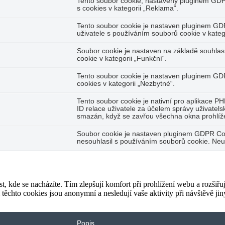
Tento soubor cookie, nastavený pluginem GDP
s cookies v kategorii „Reklama“.
Tento soubor cookie je nastaven pluginem GD
uživatele s používáním souborů cookie v katego
Soubor cookie je nastaven na základě souhla
cookie v kategorii „Funkční“.
Tento soubor cookie je nastaven pluginem GDP
cookies v kategorii „Nezbytné“.
Tento soubor cookie je nativní pro aplikace PH
ID relace uživatele za účelem správy uživatels
smazán, když se zavřou všechna okna prohlíž
Soubor cookie je nastaven pluginem GDPR Cook
nesouhlasil s používáním souborů cookie. Neu
t, kde se nacházíte. Tím zlepšují komfort při prohlížení webu a rozšiřu
chto cookies jsou anonymní a nesledují vaše aktivity při návštěvě ji
Popis