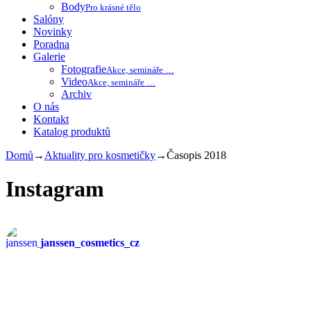
Body
Pro krásné tělo
Salóny
Novinky
Poradna
Galerie
Fotografie
Akce, semináře …
Video
Akce, semináře …
Archiv
O nás
Kontakt
Katalog produktů
Domů
→
Aktuality pro kosmetičky
→
Časopis 2018
Instagram
janssen_cosmetics_cz