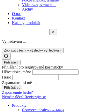
Fotografie
Akce, semináře …
Video
Akce, semináře …
Archiv
O nás
Kontakt
Katalog produktů
Vyhledávám ...
Zobrazit všechny výsledky vyhledávání
Přihlášení
Přihlášení pro registrované kosmetičky
Uživatelské jméno
Heslo
Zapamatovat si mě
Zapomenuté heslo?
Nemáte účet? Registrujte se
Produkty
Cosmeceutical
Péče o obličej