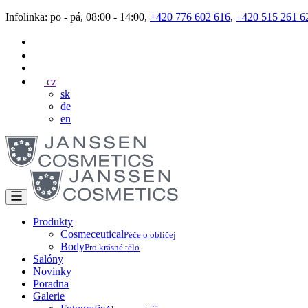
Infolinka: po - pá, 08:00 - 14:00,
+420 776 602 616
,
+420 515 261 6
cz
sk
de
en
Produkty
Cosmeceutical
Péče o obličej
Body
Pro krásné tělo
Salóny
Novinky
Poradna
Galerie