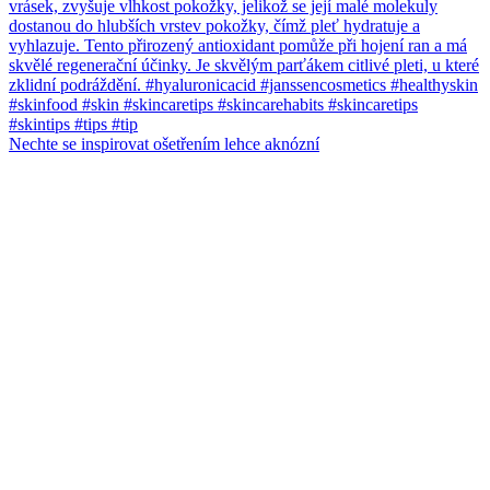
Nechte se inspirovat ošetřením lehce aknózní