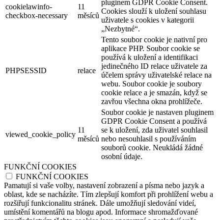
pluginem GDPR Cookie Consent.
cookielawinfo-
11
Cookies slouží k uložení souhlasu
checkbox-necessary
měsíců
uživatele s cookies v kategorii
„Nezbytné“.
Tento soubor cookie je nativní pro
aplikace PHP. Soubor cookie se
používá k uložení a identifikaci
jedinečného ID relace uživatele za
PHPSESSID
relace
účelem správy uživatelské relace na
webu. Soubor cookie je soubory
cookie relace a je smazán, když se
zavřou všechna okna prohlížeče.
Soubor cookie je nastaven pluginem
GDPR Cookie Consent a používá
11
se k uložení, zda uživatel souhlasil
viewed_cookie_policy
měsíců
nebo nesouhlasil s používáním
souborů cookie. Neukládá žádné
osobní údaje.
FUNKČNÍ COOKIES
FUNKČNÍ COOKIES
Pamatují si vaše volby, nastavení zobrazení a písma nebo jazyk a
oblast, kde se nacházíte. Tím zlepšují komfort při prohlížení webu a
rozšiřují funkcionalitu stránek. Dále umožňují sledování videí,
umístění komentářů na blogu apod. Informace shromažďované