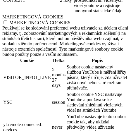
CONSENT
2 roky
prostřednictvím vložených
videí youtube a registruje
anonymní statistické údaje.
MARKETINGOVÁ COOKIES
MARKETINGOVÁ COOKIES
Používají se ke sledování preferencí webu uživatele za účelem cílení
reklamy, tj. zobrazování marketingových a reklamních sdělení (i na
stránkách třetích stran), které mohou návštěvníka webu zajímat, v
souladu s těmito preferencemi. Marketingové cookies využívají
nástroje externích společností. Tyto marketingové soubory cookie
budou použity pouze s vaším souhlasem.
Cookie
Délka
Popis
Soubor cookie nastavený
5
službou YouTube k měření šířky
months
VISITOR_INFO1_LIVE
pásma, který určuje, zda uživatel
27
získá nové nebo staré rozhraní
days
přehrávače.
Soubor cookie YSC nastavuje
Youtube a používá se ke
YSC
session
sledování zhlédnutí vložených
videí na stránkách Youtube.
YouTube nastavuje tento soubor
cookie tak, aby ukládal
yt-remote-connected-
never
předvolby videa uživatele
devices