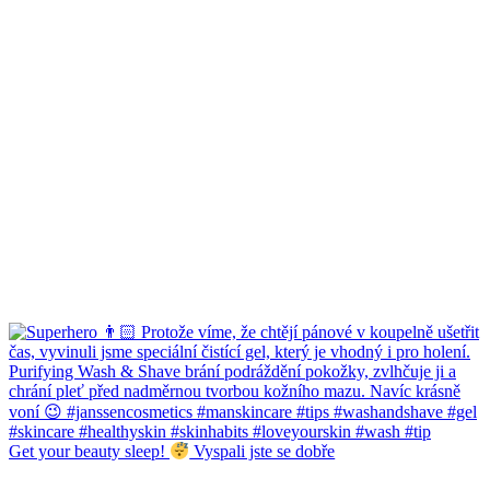
Get your beauty sleep!
Vyspali jste se dobře