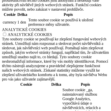
prostřednictvím těchto cookies jsou anonymní a nesledují vaše
aktivity při návštěvě jiných webových stránek. Funkční cookies
můžete povolit, nebo zakázat v nastavení prohlížeče.
Cookie
Délka
Popis
Tento soubor cookie se používá k uložení
currency
1 den
preference měny uživatele.
ANALYTICKÉ COOKIES
ANALYTICKÉ COOKIES
Tyto soubory cookie se používají ke zlepšení fungování webových
stránek. Umožňují nám rozpoznat a sledovat počet návštěvníků a
sledovat, jak návštěvníci web používají. Pomáhají nám zlepšovat
způsob, jakým webové stránky fungují, například tím, že uživatelům
umožňují snadno najít to, co hledají. Tyto soubory cookie
neshromažďují informace, které by vás mohly identifikovat. Pomocí
těchto nástrojů analyzujeme a pravidelně zlepšujeme funkčnost
našich webových stránek. Získané statistiky můžeme využít ke
zlepšení uživatelského komfortu a k tomu, aby byla návštěva Webu
pro vás jako uživatele zajímavější.
Cookie
Délka
Popis
Soubor cookie _ga,
nainstalovaný službou
Google Analytics,
vypočítává údaje o
návštěvnících, relacích a