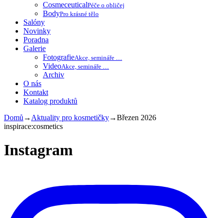
Cosmeceutical
Péče o obličej
Body
Pro krásné tělo
Salóny
Novinky
Poradna
Galerie
Fotografie
Akce, semináře …
Video
Akce, semináře …
Archiv
O nás
Kontakt
Katalog produktů
Domů
→
Aktuality pro kosmetičky
→
Březen 2026
inspirace:cosmetics
Instagram