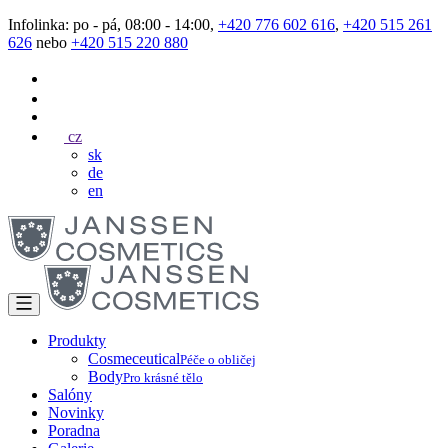
Infolinka: po - pá, 08:00 - 14:00,
+420 776 602 616
,
+420 515 261
626
nebo
+420 515 220 880
cz
sk
de
en
Produkty
Cosmeceutical
Péče o obličej
Body
Pro krásné tělo
Salóny
Novinky
Poradna