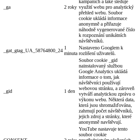
kampaních a také sleduje
_ga
2 roky
využití webu pro analytický
přehled webu. Soubor
cookie ukládá informace
anonymně a přiřazuje
náhodně vygenerované číslo
k rozpoznání unikátních
návštěvníků.
1
Nastaveno Googlem k
_gat_gtag_UA_58764800_24
minuta
rozlišení uživatelů.
Soubor cookie _gid
nainstalovaný službou
Google Analytics ukládá
informace o tom, jak
návštěvníci používají
webovou stránku, a zároveň
_gid
1 den
vytváří analytickou zprávu o
výkonu webu. Některá data,
která jsou shromažďována,
zahrnují počet návštěvníků,
jejich zdroj a stránky, které
anonymně navštěvují.
YouTube nastavuje tento
soubor cookie