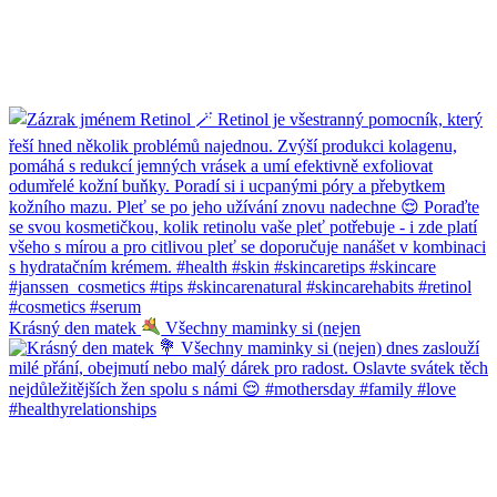
Krásný den matek
Všechny maminky si (nejen