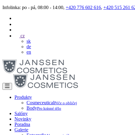
Infolinka: po - pá, 08:00 - 14:00,
+420 776 602 616
,
+420 515 261 6
cz
sk
de
en
Produkty
Cosmeceutical
Péče o obličej
Body
Pro krásné tělo
Salóny
Novinky
Poradna
Galerie