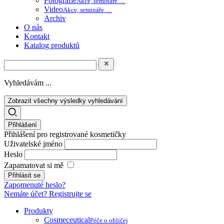
Fotografie
Akce, semináře …
Video
Akce, semináře …
Archiv
O nás
Kontakt
Katalog produktů
Vyhledávám ...
Zobrazit všechny výsledky vyhledávání
Přihlášení
Přihlášení pro registrované kosmetičky
Uživatelské jméno
Heslo
Zapamatovat si mě
Zapomenuté heslo?
Nemáte účet? Registrujte se
Produkty
Cosmeceutical
Péče o obličej