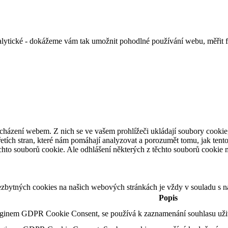
alytické - dokážeme vám tak umožnit pohodlné používání webu, měřit 
cházení webem. Z nich se ve vašem prohlížeči ukládají soubory cookie,
etích stran, které nám pomáhají analyzovat a porozumět tomu, jak ten
hto souborů cookie. Ale odhlášení některých z těchto souborů cookie mů
ezbytných cookies na našich webových stránkách je vždy v souladu s 
Popis
uginem GDPR Cookie Consent, se používá k zaznamenání souhlasu uživa