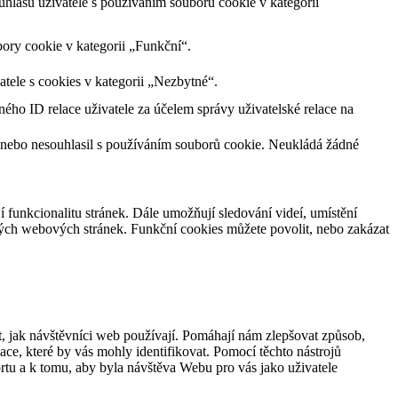
lasu uživatele s používáním souborů cookie v kategorii
ory cookie v kategorii „Funkční“.
tele s cookies v kategorii „Nezbytné“.
ného ID relace uživatele za účelem správy uživatelské relace na
 nebo nesouhlasil s používáním souborů cookie. Neukládá žádné
jí funkcionalitu stránek. Dále umožňují sledování videí, umístění
ných webových stránek. Funkční cookies můžete povolit, nebo zakázat
, jak návštěvníci web používají. Pomáhají nám zlepšovat způsob,
ce, které by vás mohly identifikovat. Pomocí těchto nástrojů
rtu a k tomu, aby byla návštěva Webu pro vás jako uživatele