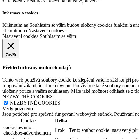
© Janssen - Beauty.cz. Všechna práva vyhrazena.
Informace o cookies
Kliknutím na Souhlasím se vším budou uloženy cookies funkční a an
kliknutím na Nastavení cookies.
Nastavení cookies
Souhlasím se vším
Zavřít
Přehled ochrany osobních údajů
Tento web používá soubory cookie ke zlepšení vašeho zážitku při pro
fungování základních funkcí webu. Používáme také soubory cookie tř
uloženy pouze s vaším souhlasem. Máte také možnost odhlásit se z těc
NEZBYTNÉ COOKIES
NEZBYTNÉ COOKIES
Vždy povoleno
Jsou potřebné pro správné fungování webových stránek. Používání n
Cookie
Délka
cookielawinfo-
1 rok
Tento soubor cookie, nastavený pl
checkbox-advertisement