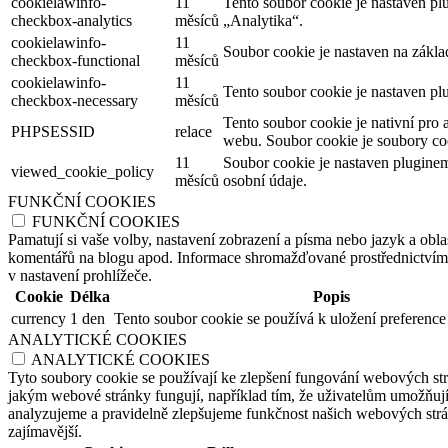
cookielawinfo-
11
Tento soubor cookie je nastaven p
checkbox-analytics
měsíců
„Analytika“.
cookielawinfo-
11
Soubor cookie je nastaven na zákl
checkbox-functional
měsíců
cookielawinfo-
11
Tento soubor cookie je nastaven pl
checkbox-necessary
měsíců
Tento soubor cookie je nativní pro 
PHPSESSID
relace
webu. Soubor cookie je soubory coo
11
Soubor cookie je nastaven plugine
viewed_cookie_policy
měsíců
osobní údaje.
FUNKČNÍ COOKIES
FUNKČNÍ COOKIES
Pamatují si vaše volby, nastavení zobrazení a písma nebo jazyk a oblas
komentářů na blogu apod. Informace shromažďované prostřednictvím tě
v nastavení prohlížeče.
Cookie
Délka
Popis
currency
1 den
Tento soubor cookie se používá k uložení preference
ANALYTICKÉ COOKIES
ANALYTICKÉ COOKIES
Tyto soubory cookie se používají ke zlepšení fungování webových str
jakým webové stránky fungují, například tím, že uživatelům umožňují 
analyzujeme a pravidelně zlepšujeme funkčnost našich webových strán
zajímavější.