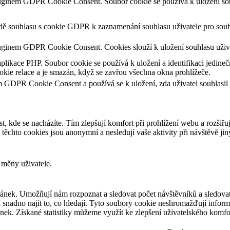
luginem GDPR Cookie Consent. Soubor cookie se používá k uložení souh
adě souhlasu s cookie GDPR k zaznamenání souhlasu uživatele pro soub
uginem GDPR Cookie Consent. Cookies slouží k uložení souhlasu uživa
aplikace PHP. Soubor cookie se používá k uložení a identifikaci jedineč
kie relace a je smazán, když se zavřou všechna okna prohlížeče.
m GDPR Cookie Consent a používá se k uložení, zda uživatel souhlasil
t, kde se nacházíte. Tím zlepšují komfort při prohlížení webu a rozšiřu
chto cookies jsou anonymní a nesledují vaše aktivity při návštěvě ji
 měny uživatele.
ánek. Umožňují nám rozpoznat a sledovat počet návštěvníků a sledovat
snadno najít to, co hledají. Tyto soubory cookie neshromažďují informa
ek. Získané statistiky můžeme využít ke zlepšení uživatelského komfo