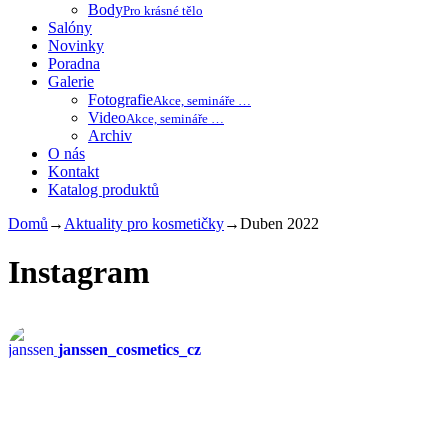
Body
Pro krásné tělo
Salóny
Novinky
Poradna
Galerie
Fotografie
Akce, semináře …
Video
Akce, semináře …
Archiv
O nás
Kontakt
Katalog produktů
Domů
→
Aktuality pro kosmetičky
→
Duben 2022
Instagram
janssen_cosmetics_cz