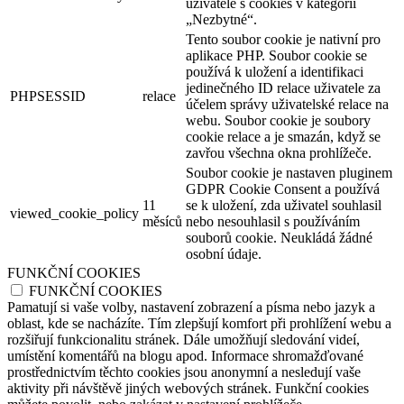
uživatele s cookies v kategorii
„Nezbytné“.
Tento soubor cookie je nativní pro
aplikace PHP. Soubor cookie se
používá k uložení a identifikaci
jedinečného ID relace uživatele za
PHPSESSID
relace
účelem správy uživatelské relace na
webu. Soubor cookie je soubory
cookie relace a je smazán, když se
zavřou všechna okna prohlížeče.
Soubor cookie je nastaven pluginem
GDPR Cookie Consent a používá
11
se k uložení, zda uživatel souhlasil
viewed_cookie_policy
měsíců
nebo nesouhlasil s používáním
souborů cookie. Neukládá žádné
osobní údaje.
FUNKČNÍ COOKIES
FUNKČNÍ COOKIES
Pamatují si vaše volby, nastavení zobrazení a písma nebo jazyk a
oblast, kde se nacházíte. Tím zlepšují komfort při prohlížení webu a
rozšiřují funkcionalitu stránek. Dále umožňují sledování videí,
umístění komentářů na blogu apod. Informace shromažďované
prostřednictvím těchto cookies jsou anonymní a nesledují vaše
aktivity při návštěvě jiných webových stránek. Funkční cookies