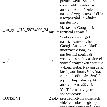
přehled webu. Soubor
cookie ukládá informace
anonymně a přiřazuje
náhodně vygenerované číslo
k rozpoznání unikátních
návštěvníků.
1
Nastaveno Googlem k
_gat_gtag_UA_58764800_24
minuta
rozlišení uživatelů.
Soubor cookie _gid
nainstalovaný službou
Google Analytics ukládá
informace o tom, jak
návštěvníci používají
webovou stránku, a zároveň
_gid
1 den
vytváří analytickou zprávu o
výkonu webu. Některá data,
která jsou shromažďována,
zahrnují počet návštěvníků,
jejich zdroj a stránky, které
anonymně navštěvují.
YouTube nastavuje tento
soubor cookie
CONSENT
2 roky
prostřednictvím vložených
videí youtube a registruje
anonymní statistické údaje.