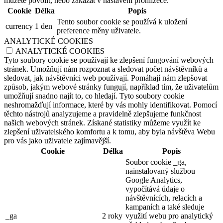
můžete povolit, nebo zakázat v nastavení prohlížeče.
Cookie
Délka
Popis
Tento soubor cookie se používá k uložení
currency
1 den
preference měny uživatele.
ANALYTICKÉ COOKIES
ANALYTICKÉ COOKIES
Tyto soubory cookie se používají ke zlepšení fungování webových
stránek. Umožňují nám rozpoznat a sledovat počet návštěvníků a
sledovat, jak návštěvníci web používají. Pomáhají nám zlepšovat
způsob, jakým webové stránky fungují, například tím, že uživatelům
umožňují snadno najít to, co hledají. Tyto soubory cookie
neshromažďují informace, které by vás mohly identifikovat. Pomocí
těchto nástrojů analyzujeme a pravidelně zlepšujeme funkčnost
našich webových stránek. Získané statistiky můžeme využít ke
zlepšení uživatelského komfortu a k tomu, aby byla návštěva Webu
pro vás jako uživatele zajímavější.
Cookie
Délka
Popis
Soubor cookie _ga,
nainstalovaný službou
Google Analytics,
vypočítává údaje o
návštěvnících, relacích a
kampaních a také sleduje
_ga
2 roky
využití webu pro analytický