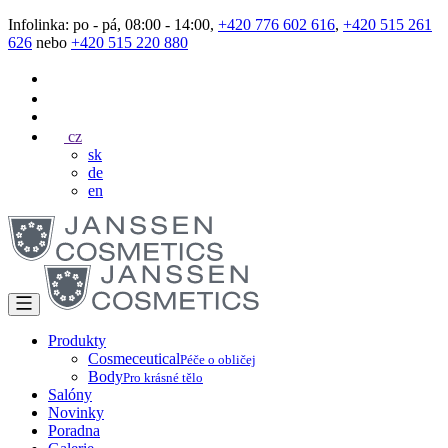
Infolinka: po - pá, 08:00 - 14:00,
+420 776 602 616
,
+420 515 261
626
nebo
+420 515 220 880
cz
sk
de
en
Produkty
Cosmeceutical
Péče o obličej
Body
Pro krásné tělo
Salóny
Novinky
Poradna