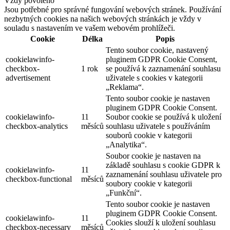
Vždy povoleno
Jsou potřebné pro správné fungování webových stránek. Používání
nezbytných cookies na našich webových stránkách je vždy v
souladu s nastavením ve vašem webovém prohlížeči.
Cookie
Délka
Popis
Tento soubor cookie, nastavený
cookielawinfo-
pluginem GDPR Cookie Consent,
checkbox-
1 rok
se používá k zaznamenání souhlasu
advertisement
uživatele s cookies v kategorii
„Reklama“.
Tento soubor cookie je nastaven
pluginem GDPR Cookie Consent.
cookielawinfo-
11
Soubor cookie se používá k uložení
checkbox-analytics
měsíců
souhlasu uživatele s používáním
souborů cookie v kategorii
„Analytika“.
Soubor cookie je nastaven na
základě souhlasu s cookie GDPR k
cookielawinfo-
11
zaznamenání souhlasu uživatele pro
checkbox-functional
měsíců
soubory cookie v kategorii
„Funkční“.
Tento soubor cookie je nastaven
pluginem GDPR Cookie Consent.
cookielawinfo-
11
Cookies slouží k uložení souhlasu
checkbox-necessary
měsíců