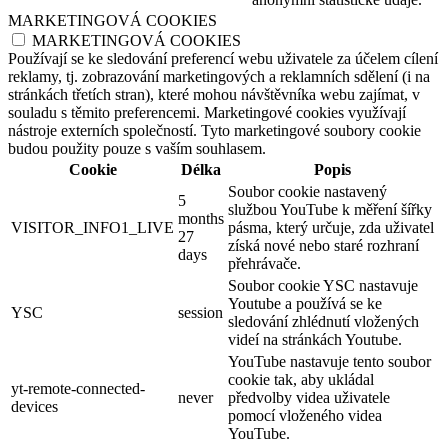
MARKETINGOVÁ COOKIES
MARKETINGOVÁ COOKIES
Používají se ke sledování preferencí webu uživatele za účelem cílení
reklamy, tj. zobrazování marketingových a reklamních sdělení (i na
stránkách třetích stran), které mohou návštěvníka webu zajímat, v
souladu s těmito preferencemi. Marketingové cookies využívají
nástroje externích společností. Tyto marketingové soubory cookie
budou použity pouze s vaším souhlasem.
Cookie
Délka
Popis
Soubor cookie nastavený
5
službou YouTube k měření šířky
months
VISITOR_INFO1_LIVE
pásma, který určuje, zda uživatel
27
získá nové nebo staré rozhraní
days
přehrávače.
Soubor cookie YSC nastavuje
Youtube a používá se ke
YSC
session
sledování zhlédnutí vložených
videí na stránkách Youtube.
YouTube nastavuje tento soubor
cookie tak, aby ukládal
yt-remote-connected-
never
předvolby videa uživatele
devices
pomocí vloženého videa
YouTube.