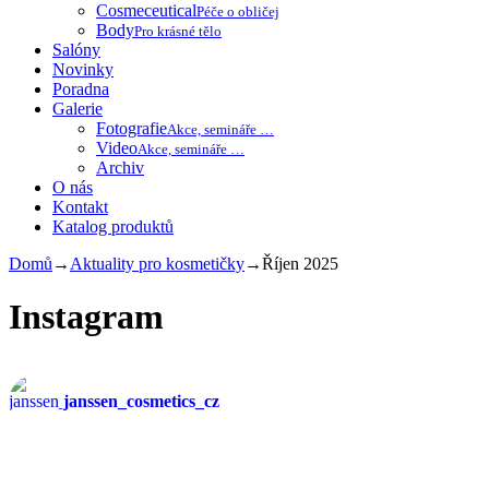
Cosmeceutical
Péče o obličej
Body
Pro krásné tělo
Salóny
Novinky
Poradna
Galerie
Fotografie
Akce, semináře …
Video
Akce, semináře …
Archiv
O nás
Kontakt
Katalog produktů
Domů
→
Aktuality pro kosmetičky
→
Říjen 2025
Instagram
janssen_cosmetics_cz